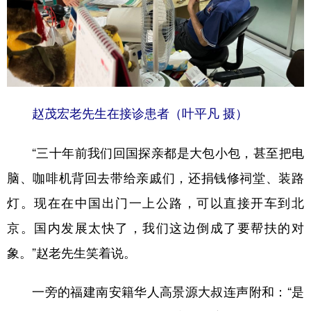
赵茂宏老先生在接诊患者（叶平凡 摄）
“三十年前我们回国探亲都是大包小包，甚至把电
脑、咖啡机背回去带给亲戚们，还捐钱修祠堂、装路
灯。现在在中国出门一上公路，可以直接开车到北
京。国内发展太快了，我们这边倒成了要帮扶的对
象。”赵老先生笑着说。
一旁的福建南安籍华人高景源大叔连声附和：“是