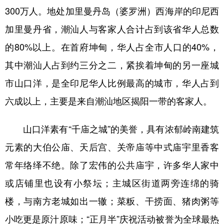
300万人。地处加里曼丹岛（婆罗洲）西海岸的印尼西
加里曼丹省，潮汕人与客家人合计占到该省华人总数
的80%以上。在首府坤甸，华人占全市人口的40%，
其中潮汕人占到约三分之二，紧挨着坤甸的另一座城
市山口洋，是全印尼华人比例最高的城市，华人占到
六成以上，主要是来自潮汕地区揭阳一带的客家人。
山口洋素有“千庙之城”的美誉，具有浓郁岭南建筑
元素的大伯公庙、天后宫、关帝庙等中式庙宇里香客
常年络绎不绝。除了宏伟的公共庙宇，许多华人家中
或店铺里也设有小祭坛；主城区街道两旁连绵的骑
楼，与南方老城如出一辙；菜粄、干捞面、猪肉粥等
小吃更是原汁原味；“正月半”庆祝活动被誉为全球最热