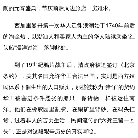
闹的元宵盛典，节庆前后周边旅店一房难求。
西加里曼丹第一次华人迁徙浪潮始于1740年前后
的淘金热，以潮汕人和客家人为主的华人陆续乘坐“红
头船”漂洋过海，落脚此处。
到了19世纪鸦片战争后，清政府被迫签订《北京
条约》，美其名曰允许华工合法出国，实则是西方殖
民体系下催生出的人口贩卖，那些被称为“猪仔”的契约
华工被塞进条件恶劣的船只，像货物一样被运往南
洋。他们在橡胶园里割胶、在锡矿里背砂、在码头扛
货，过着非人的苦力生活，民间流传的“六死三留一回
头”，正是对这段艰辛历史的真实写照。