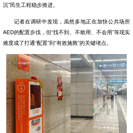
山东
河南
湖北
湖南
沉”民生工程稳步推进。
广东
广西
海南
重庆
记者在调研中发现，虽然多地正在加快公共场所
四川
贵州
云南
西藏
AED的配置步伐，但“找不到、不敢用、不会用”等现实
陕西
甘肃
青海
宁夏
难度成了打通“配置”到“有效施救”的关键堵点。
新疆
内蒙古
黑龙江
多语种频道
English
Español
Français
عربى
Русский язык
日本語
한국어
Deutsch
Português