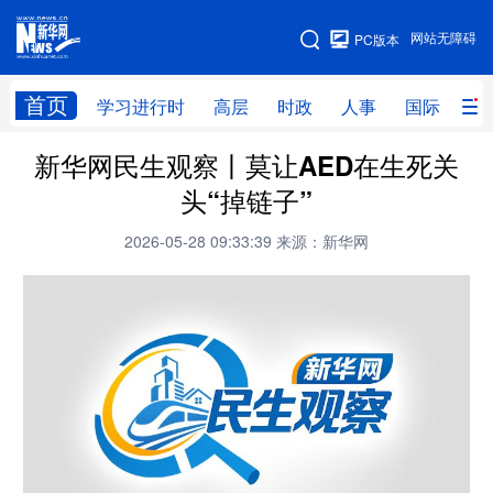
手机版
网站无障碍
PC版本
网站地图
首页
学习进行时
高层
时政
人事
国际
财
新华网民生观察丨莫让AED在生死关
学习进行时
高层
时政
人事
头“掉链子”
国际
财经
网评
港澳
2026-05-28 09:33:39
来源：新华网
台湾
思客智库
全球连线
教育
科技
科创
量子
体育
文化
书画
健康
军事
访谈
视频
图片
政务
法律
中央文件
金融
汽车
食品
人居
信息化
数字经济