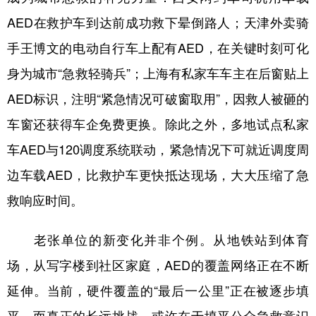
AED在救护车到达前成功救下晕倒路人；天津外卖骑
手王博文的电动自行车上配有AED，在关键时刻可化
身为城市“急救轻骑兵”；上海有私家车车主在后窗贴上
AED标识，注明“紧急情况可破窗取用”，因救人被砸的
车窗还获得车企免费更换。除此之外，多地试点私家
车AED与120调度系统联动，紧急情况下可就近调度周
边车载AED，比救护车更快抵达现场，大大压缩了急
救响应时间。
老张单位的新变化并非个例。从地铁站到体育
场，从写字楼到社区家庭，AED的覆盖网络正在不断
延伸。当前，硬件覆盖的“最后一公里”正在被逐步填
平，而真正的长远挑战，或许在于填平公众急救意识