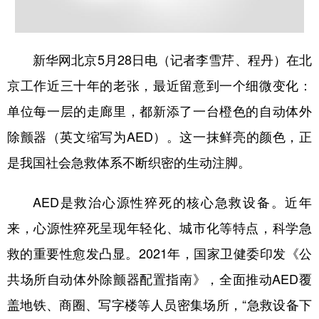
学术中国
乡村振兴
银龄
溯源中国
城市
旅游
能源
会展
新华网北京5月28日电（记者李雪芹、程丹）在北
京工作近三十年的老张，最近留意到一个细微变化：
彩票
娱乐
时尚
悦读
单位每一层的走廊里，都新添了一台橙色的自动体外
公益
一带一路
亚太网
上市公司
除颤器（英文缩写为AED）。这一抹鲜亮的颜色，正
文化产业
是我国社会急救体系不断织密的生动注脚。
地方频道
AED是救治心源性猝死的核心急救设备。近年
来，心源性猝死呈现年轻化、城市化等特点，科学急
北京
天津
河北
山西
救的重要性愈发凸显。2021年，国家卫健委印发《公
辽宁
吉林
上海
江苏
共场所自动体外除颤器配置指南》，全面推动AED覆
浙江
安徽
福建
江西
盖地铁、商圈、写字楼等人员密集场所，“急救设备下