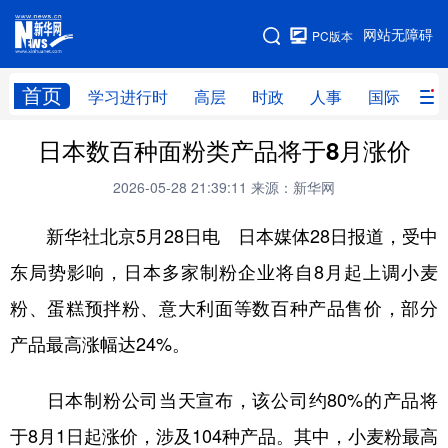
手机版
网站无障碍
PC版本
网站地图
首页
学习进行时
高层
时政
人事
国际
财
日本数百种面粉类产品将于8月涨价
学习进行时
高层
时政
人事
2026-05-28 21:39:11
来源：新华网
国际
财经
网评
港澳
新华社北京5月28日电 日本媒体28日报道，受中
台湾
思客智库
全球连线
教育
东局势影响，日本多家制粉企业将自8月起上调小麦
科技
科创
量子
体育
粉、蛋糕预拌粉、意大利面等数百种产品售价，部分
文化
书画
健康
军事
产品最高涨幅达24%。
访谈
视频
图片
政务
日本制粉公司当天宣布，该公司约80%的产品将
法律
中央文件
金融
汽车
于8月1日起涨价，涉及104种产品。其中，小麦粉最高
食品
人居
信息化
数字经济