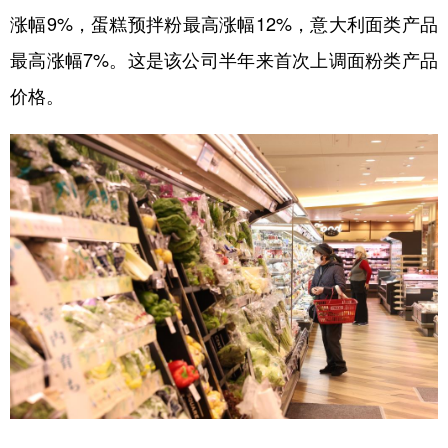
涨幅9%，蛋糕预拌粉最高涨幅12%，意大利面类产品
学术中国
乡村振兴
银龄
溯源中国
最高涨幅7%。这是该公司半年来首次上调面粉类产品
城市
旅游
能源
会展
价格。
彩票
娱乐
时尚
悦读
公益
一带一路
亚太网
上市公司
文化产业
地方频道
北京
天津
河北
山西
辽宁
吉林
上海
江苏
浙江
安徽
福建
江西