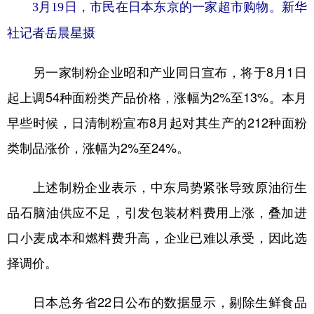
山东
河南
湖北
湖南
3月19日，市民在日本东京的一家超市购物。新华
社记者岳晨星摄
广东
广西
海南
重庆
四川
贵州
云南
西藏
另一家制粉企业昭和产业同日宣布，将于8月1日
陕西
甘肃
青海
宁夏
起上调54种面粉类产品价格，涨幅为2%至13%。本月
新疆
内蒙古
黑龙江
早些时候，日清制粉宣布8月起对其生产的212种面粉
类制品涨价，涨幅为2%至24%。
多语种频道
上述制粉企业表示，中东局势紧张导致原油衍生
English
Español
Français
عربى
品石脑油供应不足，引发包装材料费用上涨，叠加进
Русский язык
日本語
한국어
口小麦成本和燃料费升高，企业已难以承受，因此选
择调价。
Deutsch
Português
日本总务省22日公布的数据显示，剔除生鲜食品