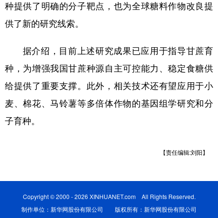
山东
河南
湖北
湖南
种提供了明确的分子靶点，也为全球糖料作物改良提
供了新的研究线索。
广东
广西
海南
重庆
四川
贵州
云南
西藏
据介绍，目前上述研究成果已应用于指导甘蔗育
陕西
甘肃
青海
宁夏
种，为增强我国甘蔗种源自主可控能力、稳定食糖供
新疆
内蒙古
黑龙江
给提供了重要支撑。此外，相关技术还有望应用于小
麦、棉花、马铃薯等多倍体作物的基因组学研究和分
多语种频道
子育种。
English
Español
Français
عربى
【责任编辑:刘阳】
Русский язык
日本語
한국어
Deutsch
Português
Copyright © 2000 - 2026 XINHUANET.com All Rights Reserved.
制作单位：新华网股份有限公司 版权所有：新华网股份有限公司