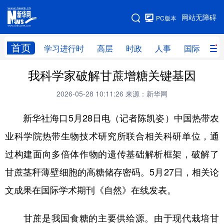
手机版
网站无障碍
PC版本
网站地图
首页
学习进行时
高层
时政
人事
国际
财
我科学家破解甘蔗增糖关键基因
学习进行时
高层
时政
人事
2026-05-28 10:11:26
来源：新华网
国际
财经
网评
港澳
新华社海口5月28日电（记者陈凯姿）中国热带农
台湾
思客智库
全球连线
教育
业科学院热带生物技术研究所联合相关科研单位，通
科技
科创
量子
体育
过构建面向多倍体作物的遗传基础解析框架，破解了
文化
书画
健康
军事
甘蔗茎秆薄壁细胞的高糖储存密码。5月27日，相关论
访谈
视频
图片
政务
文成果在国际学术期刊《自然》在线发表。
法律
中央文件
金融
汽车
甘蔗是我国食糖的主要供给源。由于现代栽培甘
食品
人居
信息化
数字经济