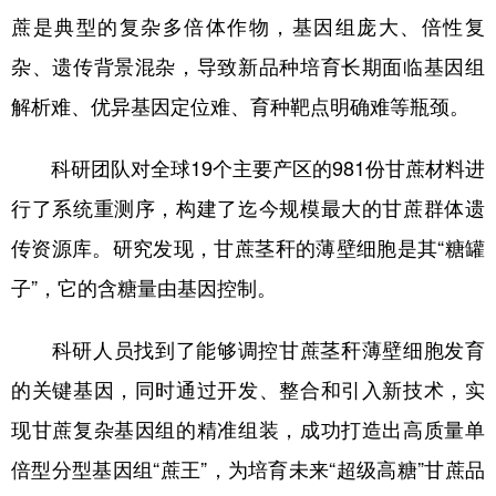
蔗是典型的复杂多倍体作物，基因组庞大、倍性复
学术中国
乡村振兴
银龄
溯源中国
杂、遗传背景混杂，导致新品种培育长期面临基因组
城市
旅游
能源
会展
解析难、优异基因定位难、育种靶点明确难等瓶颈。
彩票
娱乐
时尚
悦读
科研团队对全球19个主要产区的981份甘蔗材料进
公益
一带一路
亚太网
上市公司
行了系统重测序，构建了迄今规模最大的甘蔗群体遗
文化产业
传资源库。研究发现，甘蔗茎秆的薄壁细胞是其“糖罐
子”，它的含糖量由基因控制。
地方频道
科研人员找到了能够调控甘蔗茎秆薄壁细胞发育
北京
天津
河北
山西
的关键基因，同时通过开发、整合和引入新技术，实
辽宁
吉林
上海
江苏
现甘蔗复杂基因组的精准组装，成功打造出高质量单
浙江
安徽
福建
江西
倍型分型基因组“蔗王”，为培育未来“超级高糖”甘蔗品