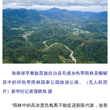
山东
河南
湖北
湖南
广东
广西
海南
重庆
四川
贵州
云南
西藏
陕西
甘肃
青海
宁夏
新疆
内蒙古
黑龙江
多语种频道
English
Español
Français
عربى
海南保亭黎族苗族自治县毛感乡热带雨林及蜿蜒
其中的环热带雨林国家公园旅游公路。（无人机照
Русский язык
日本語
한국어
片）新华社记者蒲晓旭 摄
Deutsch
Português
“雨林中的高浓度负氧离子能促进新陈代谢，改善