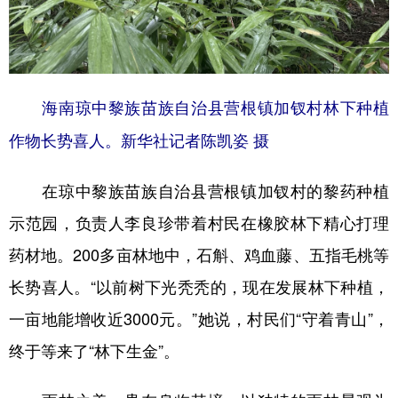
海南琼中黎族苗族自治县营根镇加钗村林下种植
作物长势喜人。新华社记者陈凯姿 摄
在琼中黎族苗族自治县营根镇加钗村的黎药种植
示范园，负责人李良珍带着村民在橡胶林下精心打理
药材地。200多亩林地中，石斛、鸡血藤、五指毛桃等
长势喜人。“以前树下光秃秃的，现在发展林下种植，
一亩地能增收近3000元。”她说，村民们“守着青山”，
终于等来了“林下生金”。