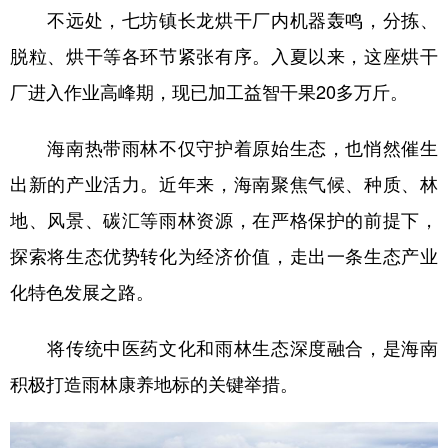
不远处，七坊镇长龙烘干厂内机器轰鸣，分拣、
学术中国
乡村振兴
银龄
溯源中国
脱粒、烘干等各环节紧张有序。入夏以来，这座烘干
城市
旅游
能源
会展
厂进入作业高峰期，现已加工益智干果20多万斤。
彩票
娱乐
时尚
悦读
海南热带雨林不仅守护着原始生态，也悄然催生
公益
一带一路
亚太网
上市公司
出新的产业活力。近年来，海南聚焦气候、种质、林
文化产业
地、风景、碳汇等雨林资源，在严格保护的前提下，
探索将生态优势转化为经济价值，走出一条生态产业
地方频道
化特色发展之路。
北京
天津
河北
山西
将传统中医药文化和雨林生态深度融合，是海南
辽宁
吉林
上海
江苏
积极打造雨林康养地标的关键举措。
浙江
安徽
福建
江西