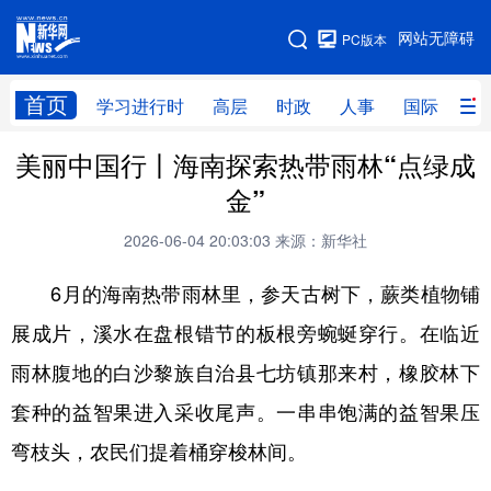
手机版
网站无障碍
PC版本
网站地图
首页
学习进行时
高层
时政
人事
国际
财
美丽中国行丨海南探索热带雨林“点绿成
学习进行时
高层
时政
人事
金”
国际
财经
网评
港澳
2026-06-04 20:03:03
来源：新华社
台湾
思客智库
全球连线
教育
6月的海南热带雨林里，参天古树下，蕨类植物铺
科技
科创
量子
体育
展成片，溪水在盘根错节的板根旁蜿蜒穿行。在临近
文化
书画
健康
军事
雨林腹地的白沙黎族自治县七坊镇那来村，橡胶林下
访谈
视频
图片
政务
套种的益智果进入采收尾声。一串串饱满的益智果压
法律
中央文件
金融
汽车
弯枝头，农民们提着桶穿梭林间。
食品
人居
信息化
数字经济