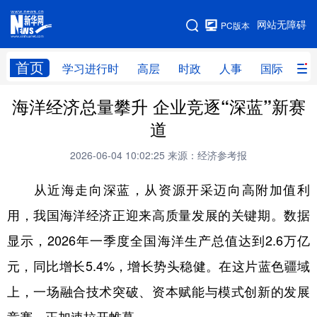
手机版
网站无障碍
PC版本
网站地图
首页
学习进行时
高层
时政
人事
国际
财
海洋经济总量攀升 企业竞逐“深蓝”新赛
学习进行时
高层
时政
人事
道
国际
财经
网评
港澳
2026-06-04 10:02:25
来源：经济参考报
台湾
思客智库
全球连线
教育
从近海走向深蓝，从资源开采迈向高附加值利
科技
科创
量子
体育
用，我国海洋经济正迎来高质量发展的关键期。数据
文化
书画
健康
军事
显示，2026年一季度全国海洋生产总值达到2.6万亿
访谈
视频
图片
政务
元，同比增长5.4%，增长势头稳健。在这片蓝色疆域
法律
中央文件
金融
汽车
上，一场融合技术突破、资本赋能与模式创新的发展
食品
人居
信息化
数字经济