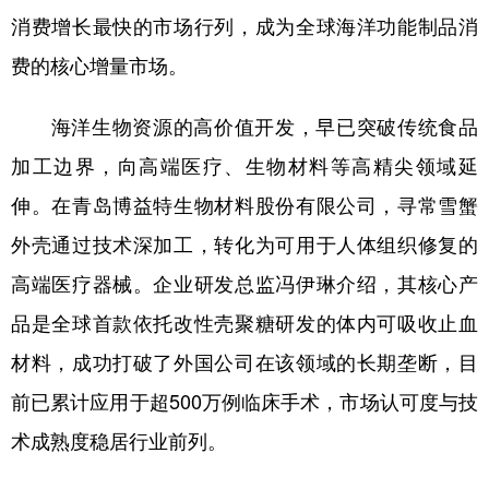
山东
河南
湖北
湖南
消费增长最快的市场行列，成为全球海洋功能制品消
广东
广西
海南
重庆
费的核心增量市场。
四川
贵州
云南
西藏
海洋生物资源的高价值开发，早已突破传统食品
陕西
甘肃
青海
宁夏
加工边界，向高端医疗、生物材料等高精尖领域延
新疆
内蒙古
黑龙江
伸。在青岛博益特生物材料股份有限公司，寻常雪蟹
外壳通过技术深加工，转化为可用于人体组织修复的
多语种频道
高端医疗器械。企业研发总监冯伊琳介绍，其核心产
English
Español
Français
عربى
品是全球首款依托改性壳聚糖研发的体内可吸收止血
材料，成功打破了外国公司在该领域的长期垄断，目
Русский язык
日本語
한국어
前已累计应用于超500万例临床手术，市场认可度与技
Deutsch
Português
术成熟度稳居行业前列。