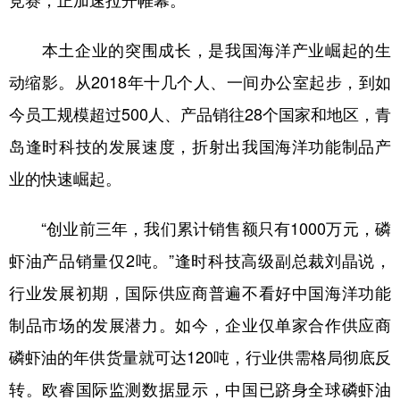
竞赛，正加速拉开帷幕。
学术中国
乡村振兴
银龄
溯源中国
本土企业的突围成长，是我国海洋产业崛起的生
城市
旅游
能源
会展
动缩影。从2018年十几个人、一间办公室起步，到如
彩票
娱乐
时尚
悦读
今员工规模超过500人、产品销往28个国家和地区，青
岛逢时科技的发展速度，折射出我国海洋功能制品产
公益
一带一路
亚太网
上市公司
业的快速崛起。
文化产业
“创业前三年，我们累计销售额只有1000万元，磷
地方频道
虾油产品销量仅2吨。”逢时科技高级副总裁刘晶说，
行业发展初期，国际供应商普遍不看好中国海洋功能
北京
天津
河北
山西
制品市场的发展潜力。如今，企业仅单家合作供应商
辽宁
吉林
上海
江苏
磷虾油的年供货量就可达120吨，行业供需格局彻底反
浙江
安徽
福建
江西
转。欧睿国际监测数据显示，中国已跻身全球磷虾油