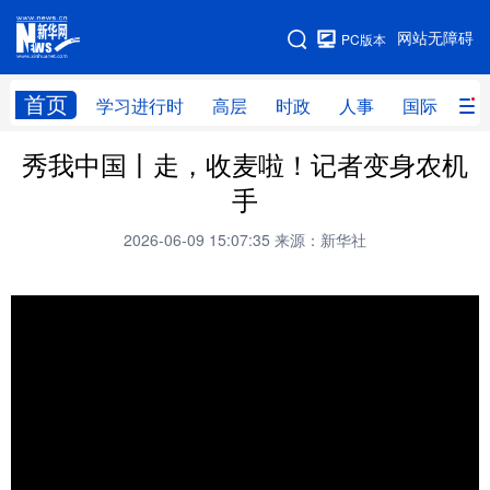
手机版
网站无障碍
PC版本
网站地图
首页
学习进行时
高层
时政
人事
国际
财
秀我中国丨走，收麦啦！记者变身农机
学习进行时
高层
时政
人事
手
国际
财经
网评
港澳
2026-06-09 15:07:35
来源：新华社
台湾
思客智库
全球连线
教育
科技
科创
量子
体育
文化
书画
健康
军事
访谈
视频
图片
政务
法律
中央文件
金融
汽车
食品
人居
信息化
数字经济