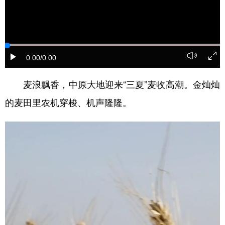
山东
河南
湖北
湖南
广东
广西
海南
重庆
四川
贵州
云南
西藏
0:00
/0:00
陕西
甘肃
青海
宁夏
麦浪飘香，中原大地迎来“三夏”麦收高潮。金灿灿
新疆
内蒙古
黑龙江
的麦田里农机穿梭、机声隆隆。
多语种频道
English
Español
Français
عربى
Русский язык
日本語
한국어
Deutsch
Português