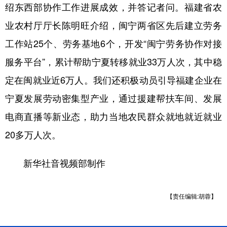
山东
河南
湖北
湖南
绍东西部协作工作进展成效，并答记者问。福建省农
广东
广西
海南
重庆
业农村厅厅长陈明旺介绍，闽宁两省区先后建立劳务
工作站25个、劳务基地6个，开发“闽宁劳务协作对接
四川
贵州
云南
西藏
服务平台”，累计帮助宁夏转移就业33万人次，其中稳
陕西
甘肃
青海
宁夏
定在闽就业近6万人。我们还积极动员引导福建企业在
新疆
内蒙古
黑龙江
宁夏发展劳动密集型产业，通过援建帮扶车间、发展
电商直播等新业态，助力当地农民群众就地就近就业
多语种频道
20多万人次。
English
Español
Français
عربى
新华社音视频部制作
Русский язык
日本語
한국어
Deutsch
Português
【责任编辑:胡蓉】