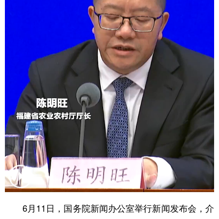
学术中国
乡村振兴
银龄
溯源中国
城市
旅游
能源
会展
彩票
娱乐
时尚
悦读
公益
一带一路
亚太网
上市公司
文化产业
地方频道
北京
天津
河北
山西
辽宁
吉林
上海
江苏
浙江
安徽
福建
江西
6月11日，国务院新闻办公室举行新闻发布会，介