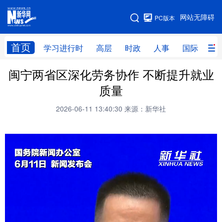
手机版
网站无障碍
PC版本
网站地图
首页
学习进行时
高层
时政
人事
国际
财
闽宁两省区深化劳务协作 不断提升就业
学习进行时
高层
时政
人事
质量
国际
财经
网评
港澳
2026-06-11 13:40:30
来源：新华社
台湾
思客智库
全球连线
教育
科技
科创
量子
体育
文化
书画
健康
军事
访谈
视频
图片
政务
法律
中央文件
金融
汽车
食品
人居
信息化
数字经济