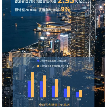
山东
河南
湖北
湖南
广东
广西
海南
重庆
四川
贵州
云南
西藏
陕西
甘肃
青海
宁夏
新疆
内蒙古
黑龙江
多语种频道
English
Español
Français
عربى
Русский язык
日本語
한국어
Deutsch
Português