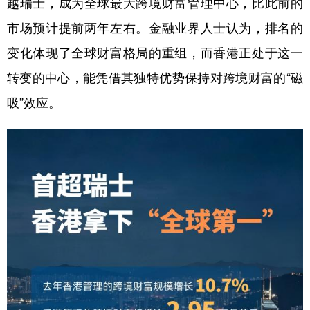
越瑞士，成为全球最大跨境财富管理中心，比此前的
市场预计提前两年左右。金融业界人士认为，排名的
学术中国
乡村振兴
银龄
溯源中国
变化体现了全球财富格局的重组，而香港正处于这一
城市
旅游
能源
会展
转变的中心，能凭借其独特优势保持对跨境财富的“磁
彩票
娱乐
时尚
悦读
吸”效应。
公益
一带一路
亚太网
上市公司
文化产业
地方频道
北京
天津
河北
山西
辽宁
吉林
上海
江苏
浙江
安徽
福建
江西