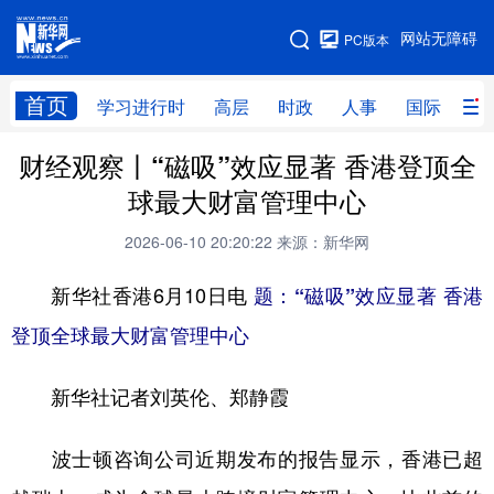
手机版
网站无障碍
PC版本
网站地图
首页
学习进行时
高层
时政
人事
国际
财
财经观察丨“磁吸”效应显著 香港登顶全
学习进行时
高层
时政
人事
球最大财富管理中心
国际
财经
网评
港澳
2026-06-10 20:20:22
来源：新华网
台湾
思客智库
全球连线
教育
新华社香港6月10日电
题：“磁吸”效应显著 香港
科技
科创
量子
体育
登顶全球最大财富管理中心
文化
书画
健康
军事
新华社记者刘英伦、郑静霞
访谈
视频
图片
政务
法律
中央文件
金融
汽车
波士顿咨询公司近期发布的报告显示，香港已超
食品
人居
信息化
数字经济