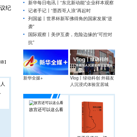
新华每日电讯丨
“东北新动能”企业样本观察
议纪
记者手记丨“墨西哥人浪”再起时
列国鉴丨世界杯新军佛得角的国家发展“逆
袭”
国际观察丨
美伊互袭，危险边缘的“可控对
抗”
胡蓉】
Vlog丨绿动科创 外籍友
新华全媒+
人沉浸式体验宜居城
人
故宫还可以这么看