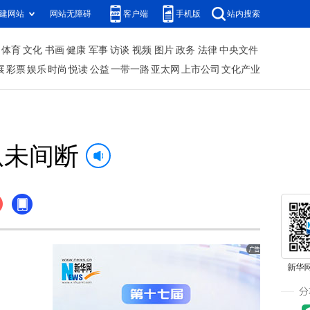
建网站
网站无障碍
客户端
手机版
站内搜索
体育
文化
书画
健康
军事
访谈
视频
图片
政务
法律
中央文件
展
彩票
娱乐
时尚
悦读
公益
一带一路
亚太网
上市公司
文化产业
从未间断