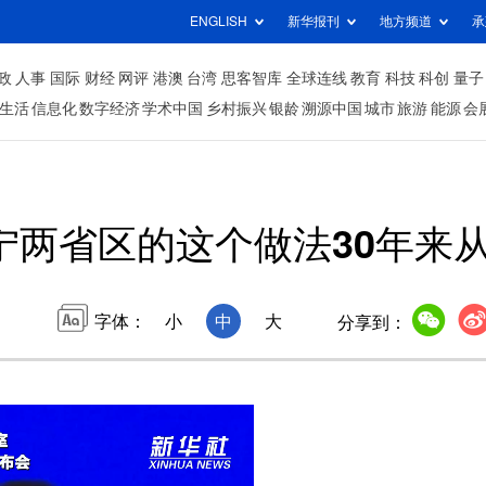
ENGLISH
新华报刊
地方频道
承
政
人事
国际
财经
网评
港澳
台湾
思客智库
全球连线
教育
科技
科创
量子
生活
信息化
数字经济
学术中国
乡村振兴
银龄
溯源中国
城市
旅游
能源
会
宁两省区的这个做法30年来
字体：
小
中
大
分享到：