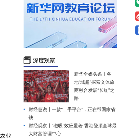
深度观察
新华全媒头条丨
各
地“城超”探索文体旅
商融合发展“长红”之
路
财经慧说丨一款“二手平台”，正在帮国家省
钱
财经观察丨
“磁吸”效应显著 香港登顶全球最
大财富管理中心
农业