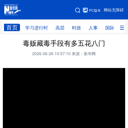
手机版
网站无障碍
PC版本
网站地图
首页
学习进行时
高层
时政
人事
国际
财
毒贩藏毒手段有多五花八门
学习进行时
高层
时政
人事
2026-06-26 10:57:10
来源：新华网
国际
财经
网评
港澳
台湾
思客智库
全球连线
教育
科技
科创
量子
体育
文化
书画
健康
军事
访谈
视频
图片
政务
法律
中央文件
金融
汽车
食品
人居
信息化
数字经济