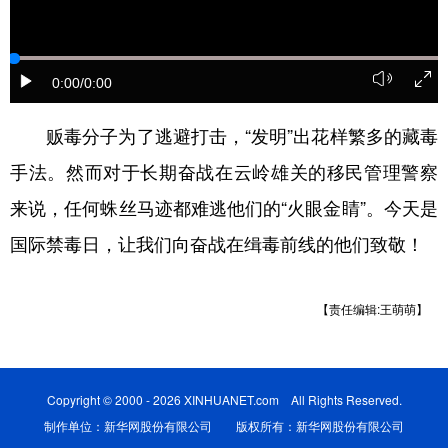
山东
河南
湖北
湖南
广东
广西
海南
重庆
0:00
/0:00
四川
贵州
云南
西藏
陕西
甘肃
青海
宁夏
贩毒分子为了逃避打击，“发明”出花样繁多的藏毒
手法。然而对于长期奋战在云岭雄关的移民管理警察
新疆
内蒙古
黑龙江
来说，任何蛛丝马迹都难逃他们的“火眼金睛”。今天是
国际禁毒日，让我们向奋战在缉毒前线的他们致敬！
多语种频道
English
Español
Français
عربى
【责任编辑:王萌萌】
Русский язык
日本語
한국어
Deutsch
Português
Copyright © 2000 - 2026 XINHUANET.com All Rights Reserved.
制作单位：新华网股份有限公司 版权所有：新华网股份有限公司