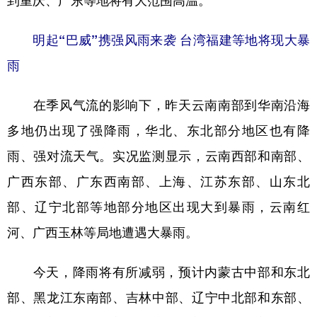
到重庆、广东等地将有大范围高温。
学术中国
乡村振兴
银龄
溯源中国
明起“巴威”携强风雨来袭 台湾福建等地将现大暴
城市
旅游
能源
会展
雨
彩票
娱乐
时尚
悦读
在季风气流的影响下，昨天云南南部到华南沿海
公益
一带一路
亚太网
上市公司
多地仍出现了强降雨，华北、东北部分地区也有降
文化产业
雨、强对流天气。实况监测显示，云南西部和南部、
广西东部、广东西南部、上海、江苏东部、山东北
地方频道
部、辽宁北部等地部分地区出现大到暴雨，云南红
河、广西玉林等局地遭遇大暴雨。
北京
天津
河北
山西
辽宁
吉林
上海
江苏
今天，降雨将有所减弱，预计内蒙古中部和东北
浙江
安徽
福建
江西
部、黑龙江东南部、吉林中部、辽宁中北部和东部、