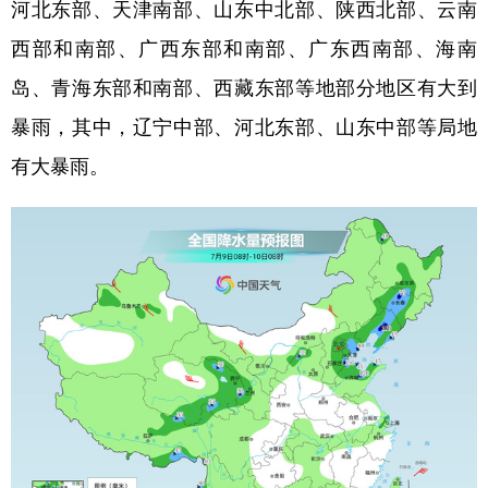
山东
河南
湖北
湖南
河北东部、天津南部、山东中北部、陕西北部、云南
西部和南部、广西东部和南部、广东西南部、海南
广东
广西
海南
重庆
岛、青海东部和南部、西藏东部等地部分地区有大到
四川
贵州
云南
西藏
暴雨，其中，辽宁中部、河北东部、山东中部等局地
陕西
甘肃
青海
宁夏
有大暴雨。
新疆
内蒙古
黑龙江
多语种频道
English
Español
Français
عربى
Русский язык
日本語
한국어
Deutsch
Português