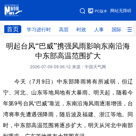
手机版
网站无障碍
PC版本
网站地图
首页
学习进行时
高层
时政
人事
国际
财
明起台风“巴威”携强风雨影响东南沿海
学习进行时
高层
时政
人事
中东部高温范围扩大
国际
财经
网评
港澳
2026-07-09 09:06:12
来源：中国天气网
台湾
思客智库
全球连线
教育
今天（7月9日）中东部降雨将有所减弱，但辽
科技
科创
量子
体育
宁、河北、山东等地局地有大暴雨。明天起，随着今
文化
书画
健康
军事
年第9号台风“巴威”靠近，东南沿海风雨逐渐增强，台
访谈
视频
图片
政务
湾将率先遭遇强降雨，随后波及福建、浙江等地。同
法律
中央文件
金融
汽车
时，中东部高温范围将逐步扩大，明天从河北中南部
食品
人居
信息化
数字经济