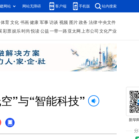
建网站
网站无障碍
客户端
手机版
站内搜索
体育
文化
书画
健康
军事
访谈
视频
图片
政务
法律
中央文件
展
彩票
娱乐
时尚
悦读
公益
一带一路
亚太网
上市公司
文化产业
空”与“智能科技”