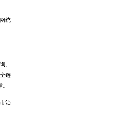
一网统
询、
全链
撑。
市治