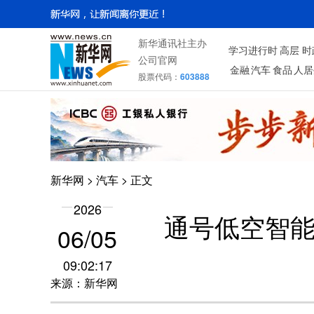
新华通讯社主办
学习进行时
高层
时
公司官网
金融
汽车
食品
人居
股票代码：
603888
新华网
>
汽车
> 正文
2026
通号低空智能
06/05
09:02:17
来源：新华网