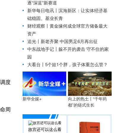
逐“深蓝”新赛道
新华每日电讯丨
滨海新区：让实体经济基
础稳固、基业长青
财经观察丨
黄金缘何成全球官方储备最大
资产
追光丨
新老齐聚 中国男足6月再出征
中东战地手记丨躲不开的袭击 守不住的家
园
大看台丨5个娃1个胖，孩子体重怎么管？
同调度
向上的热土丨“千年药
新华全媒+
都”的链式生长
生命周
故宫还可以这么看