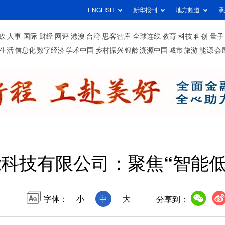
ENGLISH
新华报刊
地方频道
承
政
人事
国际
财经
网评
港澳
台湾
思客智库
全球连线
教育
科技
科创
量子
生活
信息化
数字经济
学术中国
乡村振兴
银龄
溯源中国
城市
旅游
能源
会
科技有限公司：聚焦“智能低
字体：
小
中
大
分享到：