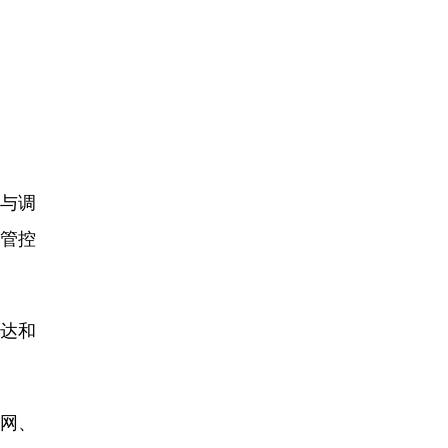
测与调
管控
雷达和
公网、