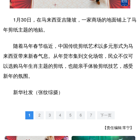
学术中国
乡村振兴
银龄
溯源中国
1月30日，在马来西亚吉隆坡，一家商场的地面铺上了马
城市
旅游
能源
会展
年剪纸主题的地贴。
彩票
娱乐
时尚
悦读
随着马年春节临近，中国传统剪纸艺术以多元形式为马
公益
一带一路
亚太网
上市公司
来西亚带来新春气息。从年货市集到文化场馆，民众不仅可
文化产业
以选购马年生肖主题的剪纸，也能亲手体验剪纸技艺，感受
新年的氛围。
地方频道
新华社发（张纹综摄）
北京
天津
河北
山西
辽宁
吉林
上海
江苏
1
2
3
4
5
6
7
下一页
【责任编辑:常宁】
浙江
安徽
福建
江西