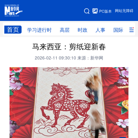
手机版
网站无障碍
PC版本
网站地图
首页
学习进行时
高层
时政
人事
国际
财
马来西亚：剪纸迎新春
学习进行时
高层
时政
人事
2026-02-11 09:30:10
来源：新华网
国际
财经
网评
港澳
台湾
思客智库
全球连线
教育
科技
科创
量子
体育
文化
书画
健康
军事
访谈
视频
图片
政务
法律
中央文件
金融
汽车
食品
人居
信息化
数字经济