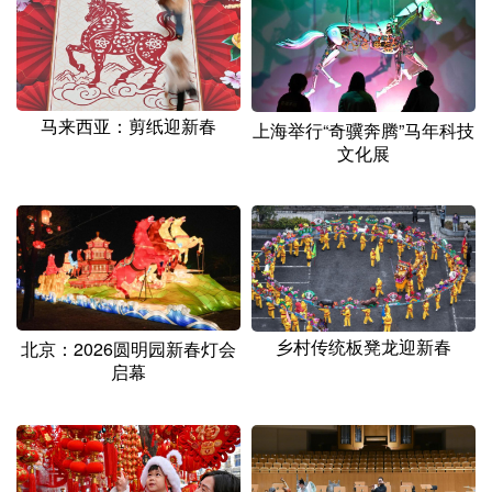
山东
河南
湖北
湖南
广东
广西
海南
重庆
四川
贵州
云南
西藏
马来西亚：剪纸迎新春
上海举行“奇骥奔腾”马年科技
陕西
甘肃
青海
宁夏
文化展
新疆
内蒙古
黑龙江
多语种频道
English
Español
Français
عربى
乡村传统板凳龙迎新春
北京：2026圆明园新春灯会
Русский язык
日本語
한국어
启幕
Deutsch
Português