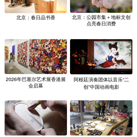
山东
河南
湖北
湖南
广东
广西
海南
重庆
北京：公园市集＋地标文创
北京：春日品书香
点亮春日消费
四川
贵州
云南
西藏
陕西
甘肃
青海
宁夏
新疆
内蒙古
黑龙江
多语种频道
2026年巴塞尔艺术展香港展
阿根廷演奏团体以音乐“二
会启幕
创”中国动画电影
English
Español
Français
عربى
Русский язык
日本語
한국어
Deutsch
Português