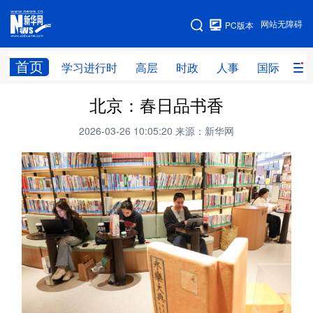
手机版
网站无障碍
PC版本
网站地图
首页
学习进行时
高层
时政
人事
国际
财
北京：春日品书香
学习进行时
高层
时政
人事
2026-03-26 10:05:20
来源：新华网
国际
财经
网评
港澳
台湾
思客智库
全球连线
教育
科技
科创
量子
体育
文化
书画
健康
军事
访谈
视频
图片
政务
法律
中央文件
金融
汽车
食品
人居
信息化
数字经济