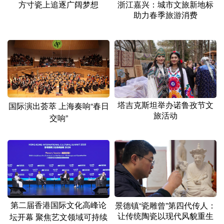
浙江嘉兴：城市文旅新地标
方寸瓷上追逐广阔梦想
助力春季旅游消费
塔吉克斯坦举办诺鲁孜节文
国际演出荟萃 上海奏响“春日
旅活动
交响”
第二届香港国际文化高峰论
景德镇“瓷雕曾”第四代传人：
让传统陶瓷以现代风貌重生
坛开幕 聚焦艺文领域可持续