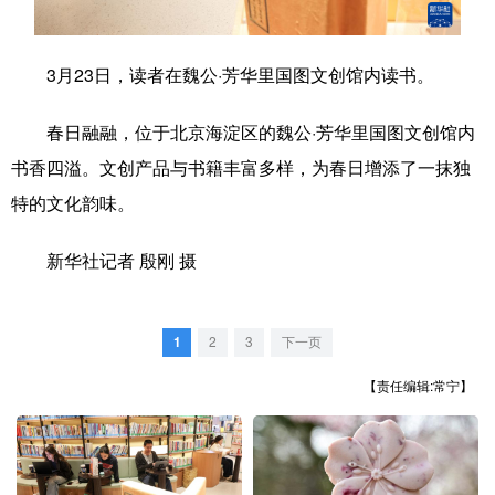
学术中国
乡村振兴
银龄
溯源中国
3月23日，读者在魏公·芳华里国图文创馆内读书。
城市
旅游
能源
会展
春日融融，位于北京海淀区的魏公·芳华里国图文创馆内
彩票
娱乐
时尚
悦读
书香四溢。文创产品与书籍丰富多样，为春日增添了一抹独
公益
一带一路
亚太网
上市公司
特的文化韵味。
文化产业
新华社记者 殷刚 摄
地方频道
1
2
3
下一页
北京
天津
河北
山西
【责任编辑:常宁】
辽宁
吉林
上海
江苏
浙江
安徽
福建
江西