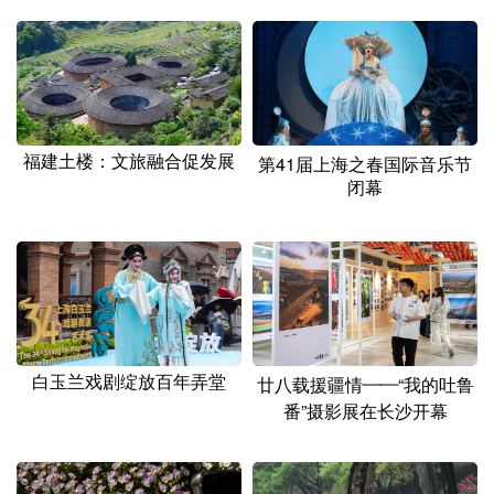
山东
河南
湖北
湖南
广东
广西
海南
重庆
四川
贵州
云南
西藏
陕西
甘肃
青海
宁夏
福建土楼：文旅融合促发展
第41届上海之春国际音乐节
闭幕
新疆
内蒙古
黑龙江
多语种频道
English
Español
Français
عربى
Русский язык
日本語
한국어
白玉兰戏剧绽放百年弄堂
廿八载援疆情——“我的吐鲁
番”摄影展在长沙开幕
Deutsch
Português