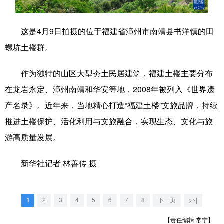
学术中国
乡村振兴
银龄
溯源中国
这是4月9日拍摄的位于福建省漳州市南靖县书洋镇的田
城市
旅游
能源
会展
螺坑土楼群。
彩票
娱乐
时尚
悦读
作为独特的山区大型夯土民居建筑，福建土楼主要分布
公益
一带一路
亚太网
上市公司
在龙岩永定、漳州南靖和华安等地，2008年被列入《世界遗
文化产业
产名录》。近年来，当地精心打造“福建土楼”文旅品牌，持续
推进土楼保护、活化利用与文旅融合，实现生态、文化与旅
游高质量发展。
地方频道
新华社记者 林善传 摄
北京
天津
河北
山西
辽宁
吉林
上海
江苏
1
2
3
4
5
6
7
8
下一页
>>|
浙江
安徽
福建
江西
【责任编辑:常宁】