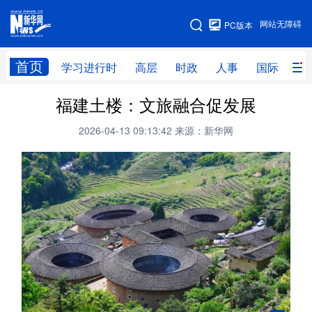
手机版
网站无障碍
PC版本
网站地图
首页
学习进行时
高层
时政
人事
国际
财
福建土楼：文旅融合促发展
学习进行时
高层
时政
人事
2026-04-13 09:13:42
来源：新华网
国际
财经
网评
港澳
台湾
思客智库
全球连线
教育
科技
科创
量子
体育
文化
书画
健康
军事
访谈
视频
图片
政务
法律
中央文件
金融
汽车
食品
人居
信息化
数字经济