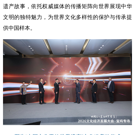
遗产故事，依托权威媒体的传播矩阵向世界展现中华
学术中国
乡村振兴
银龄
溯源中国
文明的独特魅力，为世界文化多样性的保护与传承提
城市
旅游
能源
会展
供中国样本。
彩票
娱乐
时尚
悦读
公益
一带一路
亚太网
上市公司
文化产业
地方频道
北京
天津
河北
山西
辽宁
吉林
上海
江苏
浙江
安徽
福建
江西