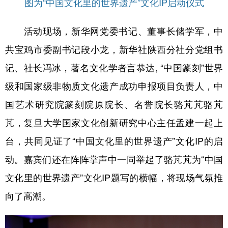
图为“中国文化里的世界遗产”文化IP启动仪式
山东
河南
湖北
湖南
广东
广西
海南
重庆
活动现场，新华网党委书记、董事长储学军，中
四川
贵州
云南
西藏
共宝鸡市委副书记段小龙，新华社陕西分社分党组书
陕西
甘肃
青海
宁夏
记、社长冯冰，著名文化学者言恭达, “中国篆刻”世界
级和国家级非物质文化遗产成功申报项目负责人，中
新疆
内蒙古
黑龙江
国艺术研究院篆刻院原院长、名誉院长骆芃芃骆芃
芃，复旦大学国家文化创新研究中心主任孟建一起上
多语种频道
台，共同见证了“中国文化里的世界遗产”文化IP的启
English
Español
Français
عربى
动。嘉宾们还在阵阵掌声中一同举起了骆芃芃为“中国
Русский язык
日本語
한국어
文化里的世界遗产”文化IP题写的横幅，将现场气氛推
Deutsch
Português
向了高潮。