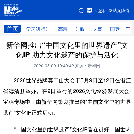
手机版
网站无障碍
PC版本
网站地图
首页
学习进行时
高层
时政
人事
国际
财
新华网推出“中国文化里的世界遗产”文
学习进行时
高层
时政
人事
化IP 助力文化遗产的保护与活化
国际
财经
网评
港澳
2026-05-09 19:49:42
来源：新华网
台湾
思客智库
全球连线
教育
2026世界品牌莫干山大会于5月9日至12日在浙江
科技
科创
量子
体育
省德清县举办。在9日举行的2026文化经济发展大会·
文化
书画
健康
军事
宝鸡专场中，由新华网策划推出的“中国文化里的世界
访谈
视频
图片
政务
遗产”文化IP正式启动。
法律
中央文件
金融
汽车
“中国文化里的世界遗产”文化IP旨在讲好中国世界
食品
人居
信息化
数字经济