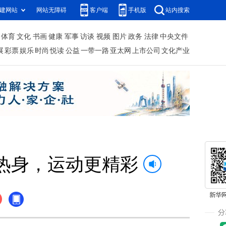
建网站
网站无障碍
客户端
手机版
站内搜索
体育
文化
书画
健康
军事
访谈
视频
图片
政务
法律
中央文件
展
彩票
娱乐
时尚
悦读
公益
一带一路
亚太网
上市公司
文化产业
热身，运动更精彩