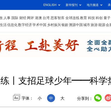
ENGLISH
新华报刊
地方频道
承
政
人事
国际
财经
网评
港澳
台湾
思客智库
全球连线
教育
科技
科创
量子
生活
信息化
数字经济
学术中国
乡村振兴
银龄
溯源中国
城市
旅游
能源
会
周练丨支招足球少年——科学
字体：
小
中
大
分享到：