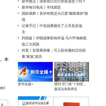
新华视点丨
游客假日出行的首选变了吗？
新华每日电讯丨
寻找观堂
国际观察丨
美伊有限交火凸显“极限僵持”困
境
记者手记丨中东战事困住了土耳其农场
主
列国鉴丨伊朗战事影响外溢 马六甲海峡面
临三大风险
科普丨安第斯病毒：可人际传播的汉坦病
毒“家族”成员
。本
遇到“开门杀”？别慌，
新华全媒+
施歌】
最高法有新界定