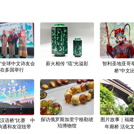
海”全球中文诗友会
薪火相传 “琉”光溢彩
智利圣地亚哥举
在多国举行
桥”中文
探访俄罗斯加里宁格勒琥
图片故事｜福建
“汉语桥”比赛 中
珀博物馆
沟通和友谊纽带
年廊桥 活化