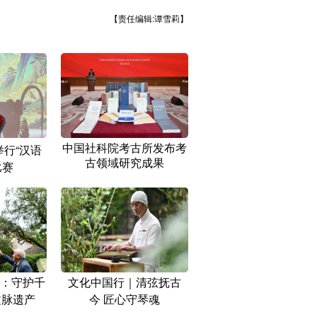
【责任编辑:谭雪莉】
中国社科院考古所发布考
行“汉语
古领域研究成果
比赛
：守护千
文化中国行｜清弦抚古
文脉遗产
今 匠心守琴魂