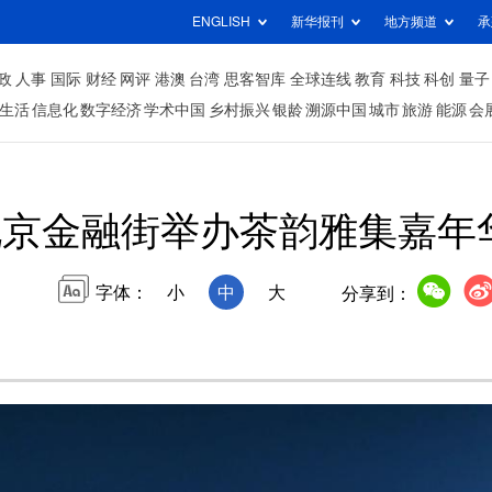
ENGLISH
新华报刊
地方频道
承
政
人事
国际
财经
网评
港澳
台湾
思客智库
全球连线
教育
科技
科创
量子
生活
信息化
数字经济
学术中国
乡村振兴
银龄
溯源中国
城市
旅游
能源
会
北京金融街举办茶韵雅集嘉年
字体：
小
中
大
分享到：