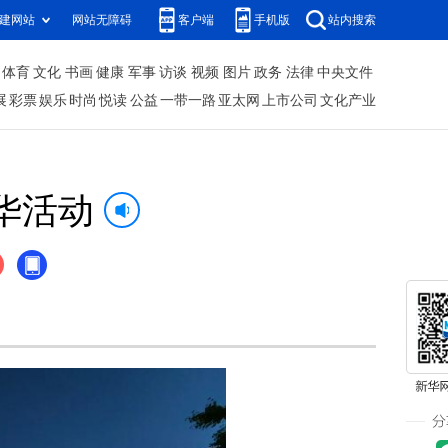
建网站
网站无障碍
客户端
手机版
站内搜索
体育
文化
书画
健康
军事
访谈
视频
图片
政务
法律
中央文件
展
彩票
娱乐
时尚
悦读
公益
一带一路
亚太网
上市公司
文化产业
华活动