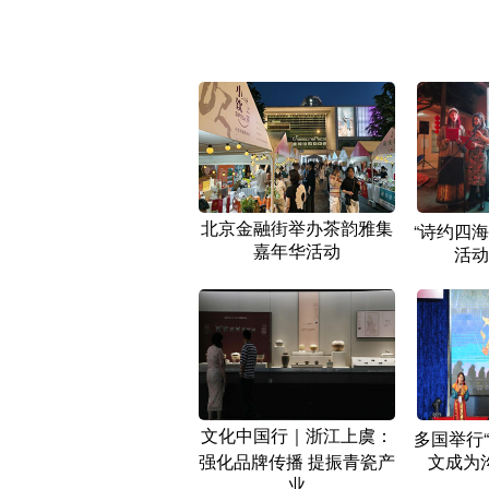
北京金融街举办茶韵雅集
“诗约四
嘉年华活动
活动
文化中国行｜浙江上虞：
多国举行
强化品牌传播 提振青瓷产
文成为
业