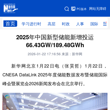
手机版
网站无障碍
PC版本
网站地图
首页
学习进行时
高层
时政
人事
国际
财
2025年中国新型储能新增投运
学习进行时
高层
时政
人事
66.43GW/189.48GWh
国际
财经
网评
港澳
2026-01-22 17:16:56
来源：新华网
台湾
思客智库
全球连线
教育
新华网北京1月22日电（张昊哲）1月22日，
科技
科创
量子
体育
CNESA DataLink 2025年度储能数据发布暨储能国际
文化
书画
健康
军事
峰会暨展览会2026新闻发布会在北京举行。
访谈
视频
图片
政务
法律
中央文件
金融
汽车
食品
人居
信息化
数字经济