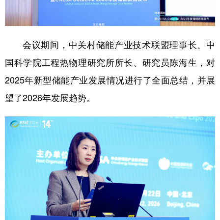
山东
河南
湖北
湖南
广东
广西
海南
重庆
四川
贵州
云南
西藏
会议期间，中关村储能产业技术联盟理事长、中
国科学院工程热物理研究所所长、研究员陈海生，对
陕西
甘肃
青海
宁夏
2025年新型储能产业发展情况进行了全面总结，并展
新疆
内蒙古
黑龙江
望了2026年发展趋势。
多语种频道
English
Español
Français
عربى
Русский язык
日本語
한국어
Deutsch
Português