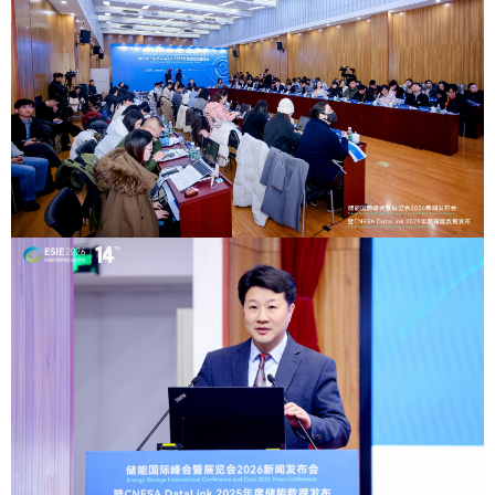
学术中国
乡村振兴
银龄
溯源中国
城市
旅游
能源
会展
彩票
娱乐
时尚
悦读
公益
一带一路
亚太网
上市公司
文化产业
地方频道
北京
天津
河北
山西
辽宁
吉林
上海
江苏
浙江
安徽
福建
江西