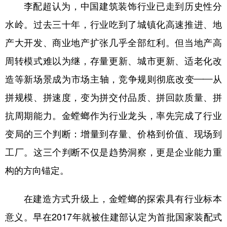
山东
河南
湖北
湖南
李配超认为，中国建筑装饰行业已走到历史性分
水岭。过去三十年，行业吃到了城镇化高速推进、地
广东
广西
海南
重庆
产大开发、商业地产扩张几乎全部红利。但当地产高
四川
贵州
云南
西藏
周转模式难以为继，存量更新、城市更新、适老化改
陕西
甘肃
青海
宁夏
造等新场景成为市场主轴，竞争规则彻底改变——从
新疆
内蒙古
黑龙江
拼规模、拼速度，变为拼交付品质、拼回款质量、拼
抗周期能力。金螳螂作为行业龙头，率先完成了行业
多语种频道
变局的三个判断：增量到存量、价格到价值、现场到
English
Español
Français
عربى
工厂。这三个判断不仅是趋势洞察，更是企业能力重
Русский язык
日本語
한국어
构的方向锚定。
Deutsch
Português
在建造方式升级上，金螳螂的探索具有行业标本
意义。早在2017年就被住建部认定为首批国家装配式