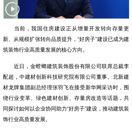
学术中国
乡村振兴
银龄
溯源中国
城市
旅游
能源
会展
当前，我国住房建设正从增量开发转向存量更
彩票
娱乐
时尚
悦读
新、从规模扩张转向品质提升，“好房子”建设已成为建
公益
一带一路
亚太网
上市公司
筑装饰行业高质量发展的核心方向。
文化产业
近日，金螳螂建筑装饰股份有限公司联席总裁李
配超，中建材创新科技研究院有限公司董事、北新建
地方频道
材龙牌集团副总经理张羽飞在接受新华网采访时，围
北京
天津
河北
山西
绕行业变革、绿色建材创新、存量房改造等话题，共
同探讨如何以企业协同助力“好房子”建设，推动建筑装
辽宁
吉林
上海
江苏
饰行业高质量发展。
浙江
安徽
福建
江西