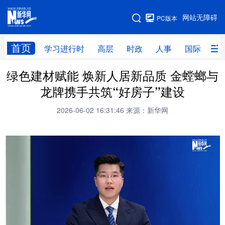
手机版
网站无障碍
PC版本
网站地图
首页
学习进行时
高层
时政
人事
国际
财
绿色建材赋能 焕新人居新品质 金螳螂与
学习进行时
高层
时政
人事
龙牌携手共筑“好房子”建设
国际
财经
网评
港澳
2026-06-02 16:31:46
来源：新华网
台湾
思客智库
全球连线
教育
科技
科创
量子
体育
文化
书画
健康
军事
访谈
视频
图片
政务
法律
中央文件
金融
汽车
食品
人居
信息化
数字经济