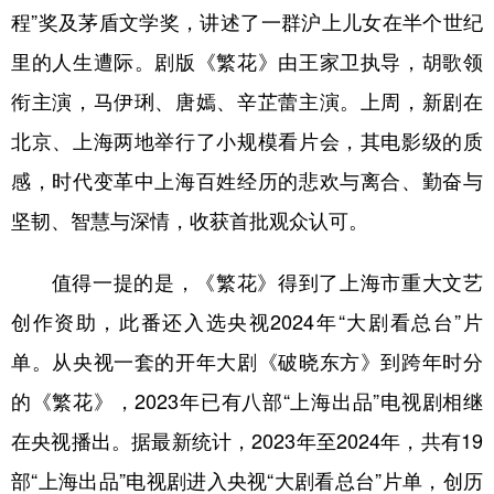
程”奖及茅盾文学奖，讲述了一群沪上儿女在半个世纪
学术中国
乡村振兴
银龄
溯源中国
里的人生遭际。剧版《繁花》由王家卫执导，胡歌领
城市
旅游
能源
会展
衔主演，马伊琍、唐嫣、辛芷蕾主演。上周，新剧在
彩票
娱乐
时尚
悦读
北京、上海两地举行了小规模看片会，其电影级的质
感，时代变革中上海百姓经历的悲欢与离合、勤奋与
公益
一带一路
亚太网
上市公司
坚韧、智慧与深情，收获首批观众认可。
文化产业
值得一提的是，《繁花》得到了上海市重大文艺
地方频道
创作资助，此番还入选央视2024年“大剧看总台”片
单。从央视一套的开年大剧《破晓东方》到跨年时分
北京
天津
河北
山西
的《繁花》，2023年已有八部“上海出品”电视剧相继
辽宁
吉林
上海
江苏
在央视播出。据最新统计，2023年至2024年，共有19
浙江
安徽
福建
江西
部“上海出品”电视剧进入央视“大剧看总台”片单，创历