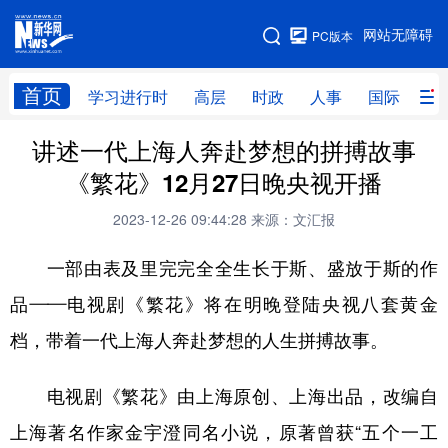
手机版
网站无障碍
PC版本
网站地图
首页
学习进行时
高层
时政
人事
国际
财
讲述一代上海人奔赴梦想的拼搏故事
学习进行时
高层
时政
人事
《繁花》12月27日晚央视开播
国际
财经
网评
港澳
2023-12-26 09:44:28
来源：文汇报
台湾
思客智库
全球连线
教育
一部由表及里完完全全生长于斯、盛放于斯的作
科技
科创
量子
体育
品——电视剧《繁花》将在明晚登陆央视八套黄金
文化
书画
健康
军事
档，带着一代上海人奔赴梦想的人生拼搏故事。
访谈
视频
图片
政务
电视剧《繁花》由上海原创、上海出品，改编自
法律
中央文件
金融
汽车
上海著名作家金宇澄同名小说，原著曾获“五个一工
食品
人居
信息化
数字经济