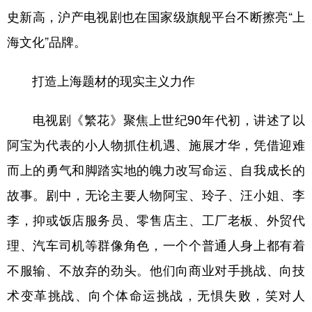
山东
河南
湖北
湖南
史新高，沪产电视剧也在国家级旗舰平台不断擦亮“上
广东
广西
海南
重庆
海文化”品牌。
四川
贵州
云南
西藏
打造上海题材的现实主义力作
陕西
甘肃
青海
宁夏
电视剧《繁花》聚焦上世纪90年代初，讲述了以
新疆
内蒙古
黑龙江
阿宝为代表的小人物抓住机遇、施展才华，凭借迎难
而上的勇气和脚踏实地的魄力改写命运、自我成长的
多语种频道
故事。剧中，无论主要人物阿宝、玲子、汪小姐、李
English
Español
Français
عربى
李，抑或饭店服务员、零售店主、工厂老板、外贸代
Русский язык
日本語
한국어
理、汽车司机等群像角色，一个个普通人身上都有着
Deutsch
Português
不服输、不放弃的劲头。他们向商业对手挑战、向技
术变革挑战、向个体命运挑战，无惧失败，笑对人