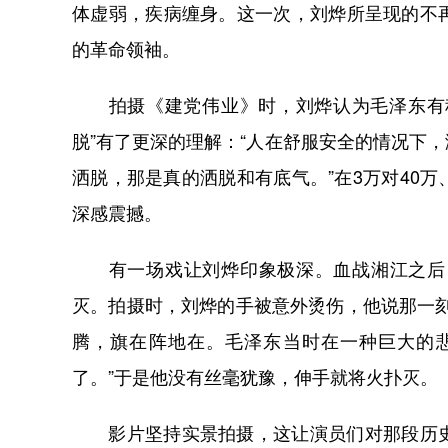
体虚弱，疾病缠身。这一次，刘烨所呈现的不
的革命领袖。
拍摄《建党伟业》时，刘烨认为毛泽东有种不
脱”有了更深的理解：“人在舒服安全的情况下
洒脱，那是真的洒脱和有底气。”在3万对40
深感震撼。
有一场戏让刘烨印象极深。血战湘江之后，
灭。拍摄时，刘烨的手被意外烫伤，他说那一
腾，旗在阵地在。毛泽东当时在一种巨大的
了。”于是他没有丝毫犹豫，伸手就将火扑灭。
影片坚持实景拍摄，这让演员们对那段历史