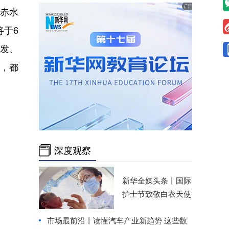
赤水
将于6
德发、
，都
深度观察
新华全媒头条丨
国际
护士节致敬白衣天使
市场最前沿丨读懂汽车产业新趋势 这些数