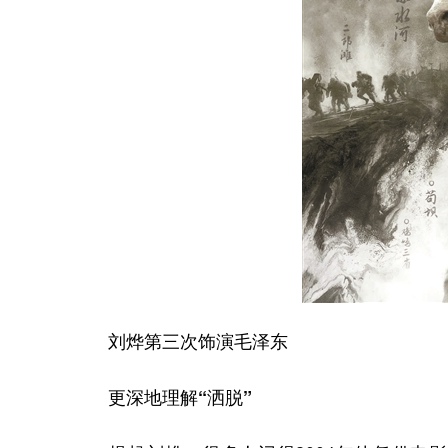
刘烨第三次饰演毛泽东
更深地理解“洒脱”