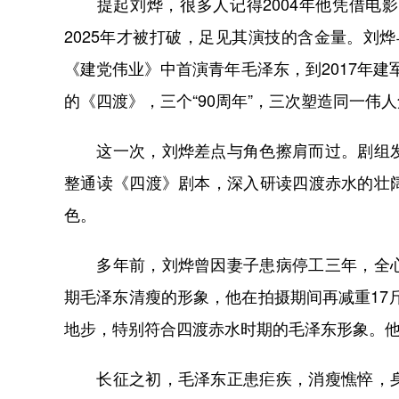
提起刘烨，很多人记得2004年他凭借电影
2025年才被打破，足见其演技的含金量。刘烨
《建党伟业》中首演青年毛泽东，到2017年建军
的《四渡》，三个“90周年”，三次塑造同一伟
这一次，刘烨差点与角色擦肩而过。剧组发
整通读《四渡》剧本，深入研读四渡赤水的壮
色。
多年前，刘烨曾因妻子患病停工三年，全心
期毛泽东清瘦的形象，他在拍摄期间再减重17
地步，特别符合四渡赤水时期的毛泽东形象。他
长征之初，毛泽东正患疟疾，消瘦憔悴，身