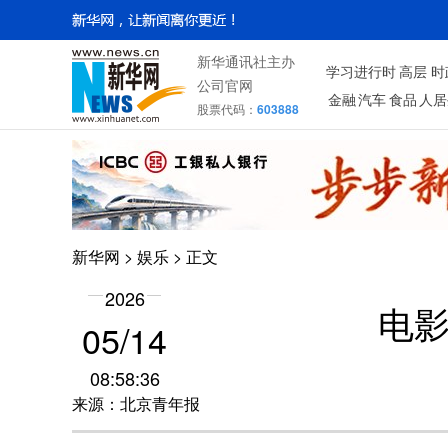
新华通讯社主办
学习进行时
高层
时
公司官网
金融
汽车
食品
人居
股票代码：
603888
新华网
>
娱乐
> 正文
2026
电影
05/14
08:58:36
来源：北京青年报