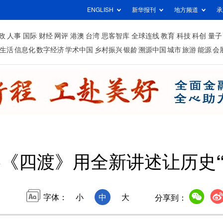
ENGLISH
新华报刊
地方频道
承
政
人事
国际
财经
网评
港澳
台湾
思客智库
全球连线
教育
科技
科创
量子
生活
信息化
数字经济
学术中国
乡村振兴
银龄
溯源中国
城市
旅游
能源
会
《四渡》用全新讲述让历史“
字体：
小
中
大
分享到：