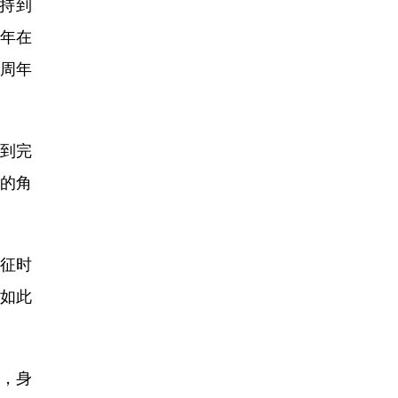
持到
周年在
0周年
到完
的角
征时
到如此
，身