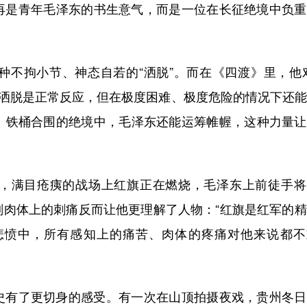
再是青年毛泽东的书生意气，而是一位在长征绝境中负重
拘小节、神态自若的“洒脱”。而在《四渡》里，他对
，洒脱是正常反应，但在极度困难、极度危险的情况下还
万、铁桶合围的绝境中，毛泽东还能运筹帷幄，这种力量
满目疮痍的战场上红旗正在燃烧，毛泽东上前徒手将
刻肉体上的刺痛反而让他更理解了人物：“红旗是红军的
悲愤中，所有感知上的痛苦、肉体的疼痛对他来说都不
有了更切身的感受。有一次在山顶拍摄夜戏，贵州冬日