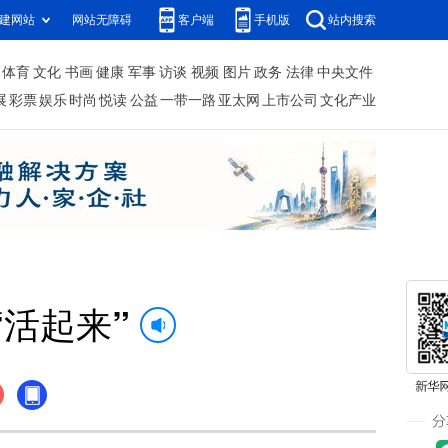
建网站
网站无障碍
客户端
手机版
站内搜索
体育
文化
书画
健康
军事
访谈
视频
图片
政务
法律
中央文件
展
彩票
娱乐
时尚
悦读
公益
一带一路
亚太网
上市公司
文化产业
活起来”