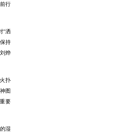
前行
“洒
能保持
让刘烨
火扑
精神图
重要
的湿