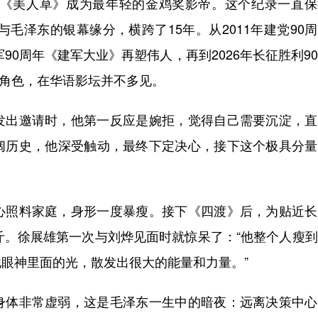
《美人草》成为最年轻的金鸡奖影帝。这个纪录一直保
与毛泽东的银幕缘分，横跨了15年。从2011年建党90
90周年《建军大业》再塑伟人，再到2026年长征胜利9
人角色，在华语影坛并不多见。
出邀请时，他第一反应是婉拒，觉得自己需要沉淀，直
阔历史，他深受触动，最终下定决心，接下这个极具分量
照料家庭，身形一度暴瘦。接下《四渡》后，为贴近长
斤。徐展雄第一次与刘烨见面时就惊呆了：“他整个人瘦
眼神里面的光，散发出很大的能量和力量。”
体非常虚弱，这是毛泽东一生中的暗夜：远离决策中心