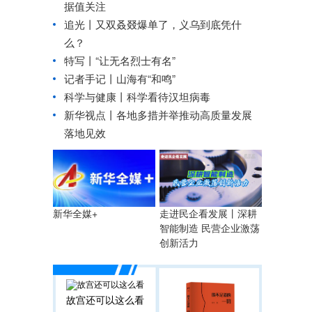
据值关注
追光丨
又双叒叕爆单了，义乌到底凭什
么？
特写丨“让无名烈士有名”
记者手记丨山海有“和鸣”
科学与健康丨科学看待汉坦病毒
新华视点丨
各地多措并举推动高质量发展
落地见效
走进民企看发展丨深耕
新华全媒+
智能制造 民营企业激荡
创新活力
故宫还可以这么看