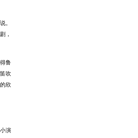
说。
剧，
得鲁
笛吹
的欣
小演