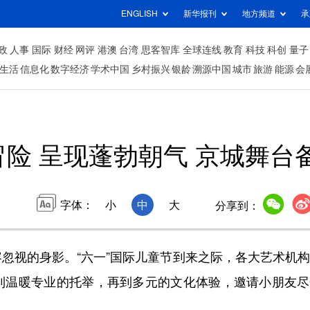
ENGLISH
新华报刊
地方频道
承
政
人事
国际
财经
网评
港澳
台湾
思客智库
全球连线
教育
科技
科创
量子
生活
信息化
数字经济
学术中国
乡村振兴
银龄
溯源中国
城市
旅游
能源
会
险 呈现蓬勃朝气 京城舞台
字体：
小
中
大
分享到：
视的身影。“六一”国际儿童节到来之际，各大艺术机构
到温暖专业的托举，再到多元的文化体验，邀请小朋友尽