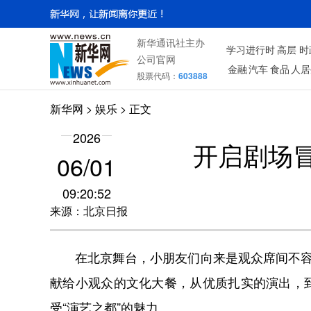
新华通讯社主办
学习进行时
高层
时
公司官网
金融
汽车
食品
人居
股票代码：
603888
新华网
>
娱乐
> 正文
2026
开启剧场冒
06/01
09:20:52
来源：北京日报
在北京舞台，小朋友们向来是观众席间不容忽
献给小观众的文化大餐，从优质扎实的演出，
受“演艺之都”的魅力。