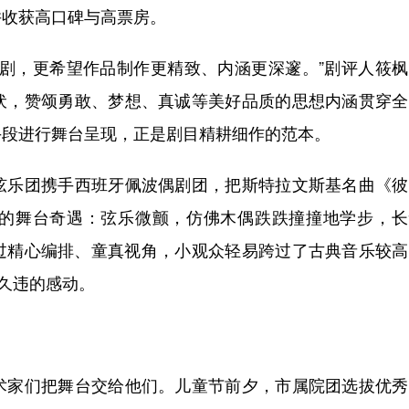
并收获高口碑与高票房。
，更希望作品制作更精致、内涵更深邃。”剧评人筱枫
伏，赞颂勇敢、梦想、真诚等美好品质的思想内涵贯穿全
手段进行舞台呈现，正是剧目精耕细作的范本。
乐团携手西班牙佩波偶剧团，把斯特拉文斯基名曲《彼
的舞台奇遇：弦乐微颤，仿佛木偶跌跌撞撞地学步，长
过精心编排、童真视角，小观众轻易跨过了古典音乐较高
了久违的感动。
家们把舞台交给他们。儿童节前夕，市属院团选拔优秀