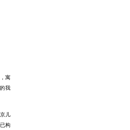
，寓
的我
京儿
，已构