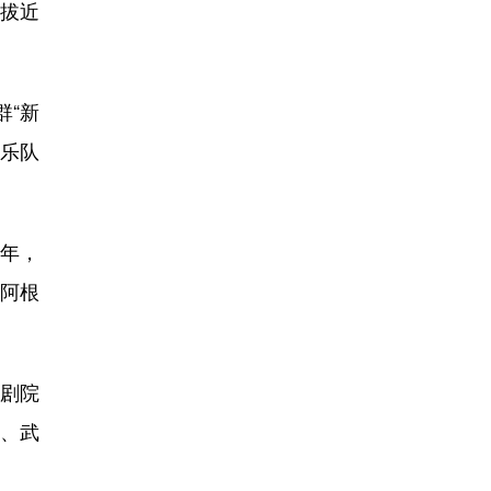
拔近
“新
给乐队
年，
阿根
大剧院
剧、武