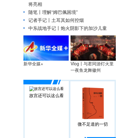
将亮相
随笔丨理解“姆巴佩困境”
记者手记丨土耳其如何控烟
中东战地手记丨炮火阴影下的加沙儿童
Vlog丨与君同游灯火里
新华全媒+
一夜鱼龙舞徽州
故宫还可以这么看
微不足道的一切