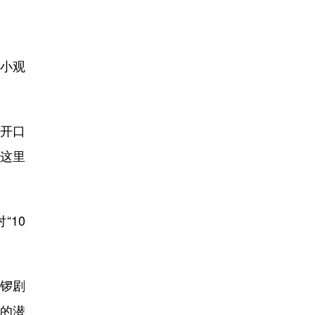
小观
开口
“这里
10
锣剧
费的潜