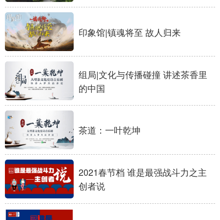
山东
河南
湖北
湖南
广东
广西
海南
重庆
印象馆|镇魂将至 故人归来
四川
贵州
云南
西藏
陕西
甘肃
青海
宁夏
组局|文化与传播碰撞 讲述茶香里
新疆
内蒙古
黑龙江
的中国
多语种频道
茶道：一叶乾坤
English
Español
Français
عربى
Русский язык
日本語
한국어
2021春节档 谁是最强战斗力之主
创者说
Deutsch
Português