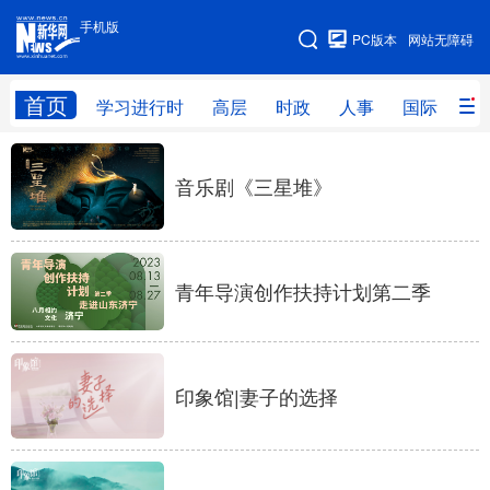
手机版
手机版
PC版本
网站无障碍
网站地图
首页
学习进行时
高层
时政
人事
国际
财
学习进行时
高层
时政
人事
音乐剧《三星堆》
国际
财经
网评
港澳
台湾
思客智库
全球连线
教育
青年导演创作扶持计划第二季
科技
科创
量子
体育
文化
书画
健康
军事
印象馆|妻子的选择
访谈
视频
图片
政务
法律
中央文件
金融
汽车
食品
人居
信息化
数字经济