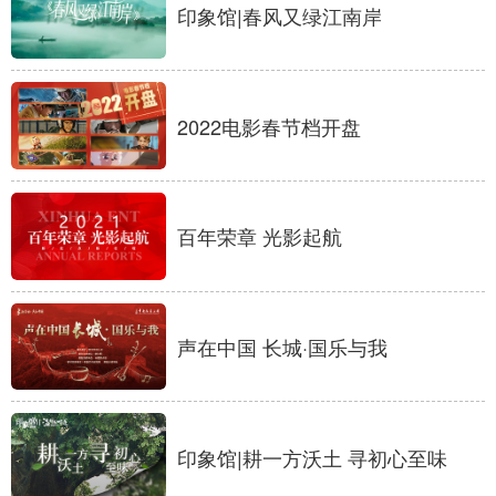
印象馆|春风又绿江南岸
学术中国
乡村振兴
银龄
溯源中国
城市
旅游
能源
会展
2022电影春节档开盘
彩票
娱乐
时尚
悦读
公益
一带一路
亚太网
上市公司
文化产业
百年荣章 光影起航
地方频道
声在中国 长城·国乐与我
北京
天津
河北
山西
辽宁
吉林
上海
江苏
印象馆|耕一方沃土 寻初心至味
浙江
安徽
福建
江西