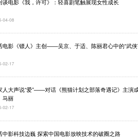
创谈电影《我，许可》：轻喜剧笔触展现女性成长
6-04-08
话电影《镖人》主创——吴京、于适、陈丽君心中的“武侠
6-02-17
家人大声说“爱”——对话《熊猫计划之部落奇遇记》主演
、马丽
《四渡》
《八
6-02-17
上映：6月26日
上映：7
话中影科技边巍 探索中国电影放映技术的破圈之路