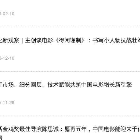
6-02-10
化新观察｜主创谈电影《得闲谨制》：书写小人物抗战壮
5-12-10
沉市场、细分圈层、技术赋能共筑中国电影增长新引擎
5-11-28
话金鸡奖最佳导演陈思诚：愿再五年，中国电影能迎来千
房