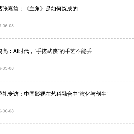
话张嘉益：《主角》是如何炼成的
6-06-08
鸿亮：AI时代，“手搓武侠”的手艺不能丢
6-05-08
季礼专访：中国影视在艺科融合中“演化与创生”
6-06-08