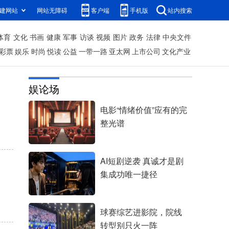
建网站
网站无障碍
客户端
手机版
站内搜索
体育
文化
书画
健康
军事
访谈
视频
图片
政务
法律
中央文件
彩票
娱乐
时尚
悦读
公益
一带一路
亚太网
上市公司
文化产业
娱论场
电影“情绪价值”应有的完
整光谱
AI短剧逆袭 真诚才是剧
集成功唯一捷径
球赛综艺进影院，院线
转型别只火一阵