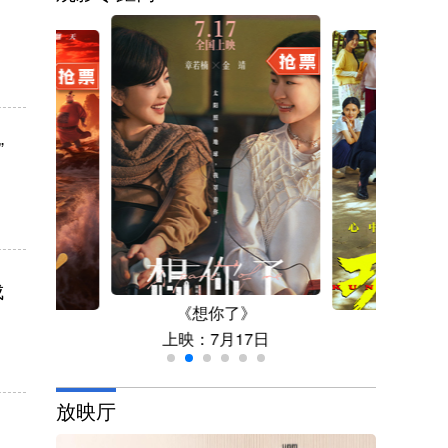
”
成
《想你了》
仙！》
《功夫
上映：7月17日
月18日
上映：7
放映厅