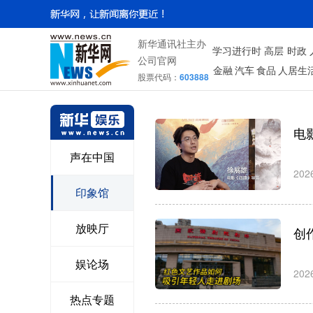
新华通讯社主办
学习进行时
高层
时政
公司官网
金融
汽车
食品
人居生
股票代码：
603888
电
声在中国
202
印象馆
放映厅
创
娱论场
202
热点专题