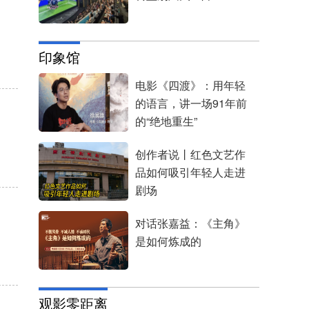
印象馆
电影《四渡》：用年轻
的语言，讲一场91年前
的“绝地重生”
创作者说丨红色文艺作
品如何吸引年轻人走进
剧场
对话张嘉益：《主角》
是如何炼成的
观影零距离