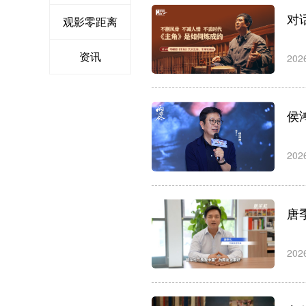
对
观影零距离
资讯
202
侯
202
唐
202