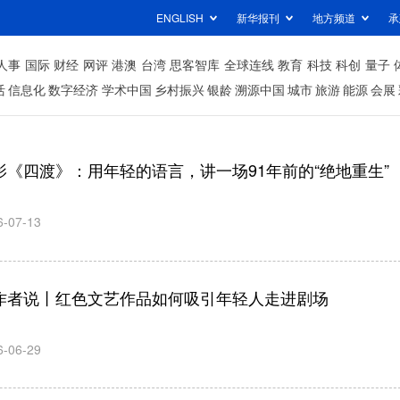
ENGLISH
新华报刊
地方频道
承
人事
国际
财经
网评
港澳
台湾
思客智库
全球连线
教育
科技
科创
量子
活
信息化
数字经济
学术中国
乡村振兴
银龄
溯源中国
城市
旅游
能源
会展
影《四渡》：用年轻的语言，讲一场91年前的“绝地重生”
6-07-13
作者说丨红色文艺作品如何吸引年轻人走进剧场
6-06-29