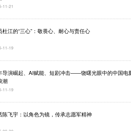
5-11-21
员杜江的“三心”：敬畏心、耐心与责任心
5-11-19
年导演崛起、AI赋能、短剧冲击——饶曙光眼中的中国电
浪潮
5-11-19
话陈飞宇：以角色为镜，传承志愿军精神
5-09-30