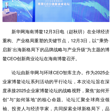
学术中国
乡村振兴
银龄
溯源中国
城市
旅游
能源
会展
彩票
娱乐
时尚
悦读
新华网海南博鳌12月3日电（赵秋玥）在全球经济
重构、产业格局重塑的关键节点，12月3日，以“‘乘势·
公益
一带一路
亚太网
上市公司
启新’出海新格局下的品牌战略与产业升级”为主题的博
文化产业
鳌CEO创新商业论坛在海南博鳌召开。
地方频道
论坛由新华网与环球CEO智库主办。作为2025企
业家博鳌论坛系列活动的平行论坛，本次论坛旨在深
北京
天津
河北
山西
度承接2025企业家博鳌论坛的战略视野，聚焦“如何开
辽宁
吉林
上海
江苏
创”与“如何落地”的核心命题。论坛汇聚全球商业领
浙江
安徽
福建
江西
袖、投资人与经济学家，共同探索全球新格局下，品