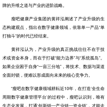
山东
河南
湖北
湖南
牌的升维之道与产业的进阶战略。
广东
广西
海南
重庆
瘦吧健康产业集团的黄祥泓阐述了产业升级的生
四川
贵州
云南
西藏
态构建观点，指出在数字健康领域，依靠单一产品“单
陕西
甘肃
青海
宁夏
打独斗”的时代已经结束。
新疆
内蒙古
黑龙江
黄祥泓认为，产业升级的真正挑战往往不在于技
术或资金本身，而在于打破“能力边界”与“系统孤岛”。
多语种频道
如果企业困于自身“一亩三分地”，将技术、数据与渠道
English
Español
Français
عربى
全面封锁，便难以形成面向未来的核心竞争力。
Русский язык
日本語
한국어
“瘦吧在数字健康领域耕耘近10年，在打造‘全生命
Deutsch
Português
周期数字健康管理平台’的过程中，瘦吧认识到，唯有
生态化发展，打通‘创新链—产业链—资金链’，才能走