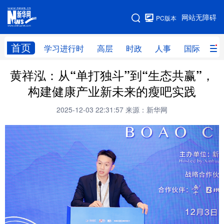
手机版
网站无障碍
PC版本
网站地图
首页
学习进行时
高层
时政
人事
国际
财
黄祥泓：从“单打独斗”到“生态共赢”，
学习进行时
高层
时政
人事
构建健康产业新未来的瘦吧实践
国际
财经
网评
港澳
2025-12-03 22:31:57
来源：新华网
台湾
思客智库
全球连线
教育
科技
科创
量子
体育
文化
书画
健康
军事
访谈
视频
图片
政务
法律
中央文件
金融
汽车
食品
人居
信息化
数字经济