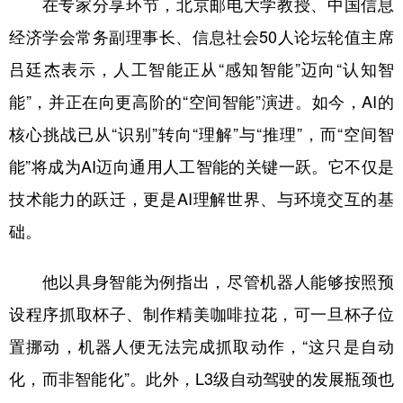
在专家分享环节，北京邮电大学教授、中国信息
山东
河南
湖北
湖南
经济学会常务副理事长、信息社会50人论坛轮值主席
广东
广西
海南
重庆
吕廷杰表示，人工智能正从“感知智能”迈向“认知智
四川
贵州
云南
西藏
能”，并正在向更高阶的“空间智能”演进。如今，AI的
陕西
甘肃
青海
宁夏
核心挑战已从“识别”转向“理解”与“推理”，而“空间智
新疆
内蒙古
黑龙江
能”将成为AI迈向通用人工智能的关键一跃。它不仅是
技术能力的跃迁，更是AI理解世界、与环境交互的基
多语种频道
础。
English
Español
Français
عربى
他以具身智能为例指出，尽管机器人能够按照预
Русский язык
日本語
한국어
设程序抓取杯子、制作精美咖啡拉花，可一旦杯子位
Deutsch
Português
置挪动，机器人便无法完成抓取动作，“这只是自动
化，而非智能化”。此外，L3级自动驾驶的发展瓶颈也