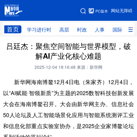
手机版
网站无障碍
PC版本
网站地图
首页
学习进行时
高层
时政
人事
国际
财
吕廷杰：聚焦空间智能与世界模型，破
学习进行时
高层
时政
人事
解AI产业化核心难题
国际
财经
网评
港澳
2025-12-04 18:16:48
来源：新华网
台湾
思客智库
全球连线
教育
新华网海南博鳌12月4日电（朱家齐）12月4日，
科技
科创
量子
体育
以“AI赋能·智领新质”为主题的2025数智科技创新发展
文化
书画
健康
军事
大会在海南博鳌召开。大会由新华网主办、信息社会
访谈
视频
图片
政务
50人论坛及人工智能场景化应用与智能系统测评工业
法律
中央文件
金融
汽车
和信息化部重点实验室协办，是2025企业家博鳌论坛
食品
人居
信息化
数字经济