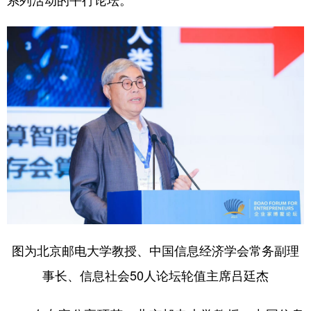
系列活动的平行论坛。
学术中国
乡村振兴
银龄
溯源中国
城市
旅游
能源
会展
彩票
娱乐
时尚
悦读
公益
一带一路
亚太网
上市公司
文化产业
地方频道
北京
天津
河北
山西
图为北京邮电大学教授、中国信息经济学会常务副理
辽宁
吉林
上海
江苏
事长、信息社会50人论坛轮值主席吕廷杰
浙江
安徽
福建
江西