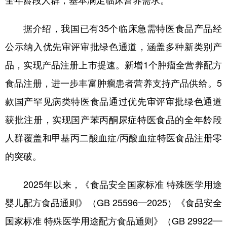
全年龄段人群，基本满足临床营养需求。
学术中国
乡村振兴
银龄
溯源中国
据介绍，我国已有35个临床急需特医食品产品经
城市
旅游
能源
会展
公示纳入优先审评审批绿色通道，涵盖多种新类别产
彩票
娱乐
时尚
悦读
品，实现产品注册上市提速。新增1个肿瘤全营养配方
食品注册，进一步丰富肿瘤患者营养支持产品供给。5
公益
一带一路
亚太网
上市公司
款国产罕见病类特医食品通过优先审评审批绿色通道
文化产业
获批注册，实现国产苯丙酮尿症特医食品的全年龄段
人群覆盖和甲基丙二酸血症/丙酸血症特医食品注册零
地方频道
的突破。
北京
天津
河北
山西
2025年以来，《食品安全国家标准 特殊医学用途
辽宁
吉林
上海
江苏
婴儿配方食品通则》（GB 25596—2025）《食品安全
浙江
安徽
福建
江西
国家标准 特殊医学用途配方食品通则》（GB 29922—