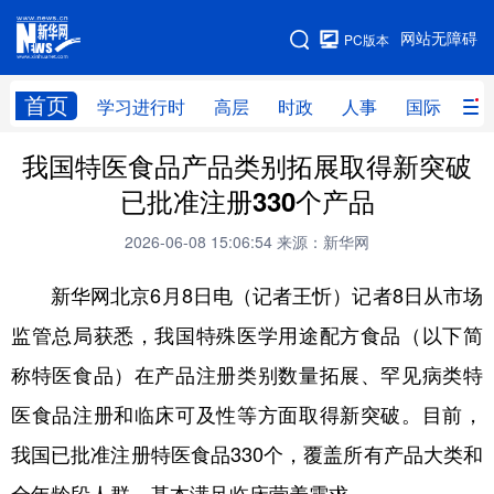
手机版
网站无障碍
PC版本
网站地图
首页
学习进行时
高层
时政
人事
国际
财
我国特医食品产品类别拓展取得新突破
学习进行时
高层
时政
人事
已批准注册330个产品
国际
财经
网评
港澳
2026-06-08 15:06:54
来源：新华网
台湾
思客智库
全球连线
教育
新华网北京6月8日电（记者王忻）记者8日从市场
科技
科创
量子
体育
监管总局获悉，我国特殊医学用途配方食品（以下简
文化
书画
健康
军事
称特医食品）在产品注册类别数量拓展、罕见病类特
访谈
视频
图片
政务
医食品注册和临床可及性等方面取得新突破。目前，
法律
中央文件
金融
汽车
我国已批准注册特医食品330个，覆盖所有产品大类和
食品
人居
信息化
数字经济