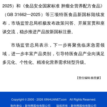
山东
河南
湖北
湖南
2025）和《食品安全国家标准 肿瘤全营养配方食品》
广东
广西
海南
重庆
（GB 31662—2025）等三项特医食品新国标陆续发
四川
贵州
云南
西藏
布，市场监管总局积极发布政策问答、开展宣贯和座
谈交流，稳步推进产品按新国标注册。
陕西
甘肃
青海
宁夏
新疆
内蒙古
黑龙江
市场监管总局表示，下一步将聚焦临床急需领
域，进一步丰富产品类别，引导特医食品产业向满足
多语种频道
多元化、个性化、精准化营养需求转型升级。
English
Español
Français
عربى
【责任编辑:杨登媛】
Русский язык
日本語
한국어
Deutsch
Português
Copyright © 2000 - 2026 XINHUANET.com All Rights Reserved.
制作单位：新华网股份有限公司 版权所有：新华网股份有限公司