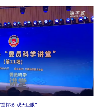
堂探秘“观天巨眼”