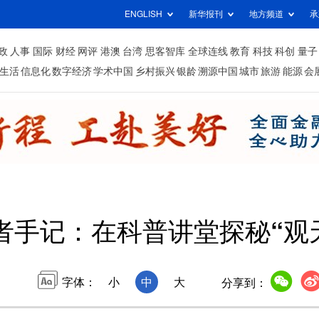
ENGLISH
新华报刊
地方频道
承
政
人事
国际
财经
网评
港澳
台湾
思客智库
全球连线
教育
科技
科创
量子
生活
信息化
数字经济
学术中国
乡村振兴
银龄
溯源中国
城市
旅游
能源
会
者手记：在科普讲堂探秘“观
字体：
小
中
大
分享到：