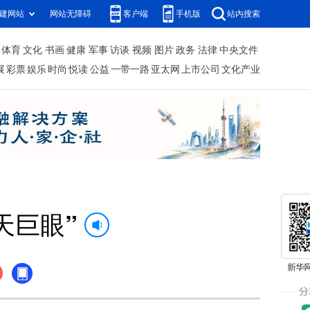
建网站
网站无障碍
客户端
手机版
站内搜索
体育
文化
书画
健康
军事
访谈
视频
图片
政务
法律
中央文件
展
彩票
娱乐
时尚
悦读
公益
一带一路
亚太网
上市公司
文化产业
天巨眼”