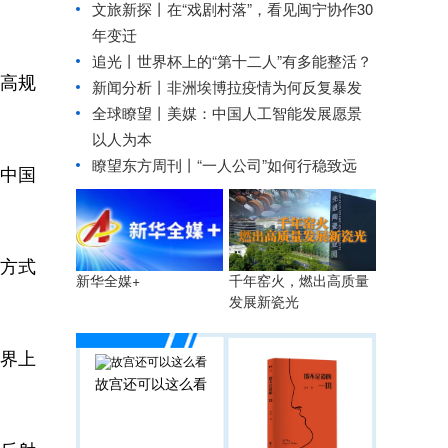
文旅新探丨在“戏剧村落”，看见闽宁协作30
年变迁
追光丨
世界杯上的“第十二人”有多能整活？
高规
新闻分析丨非洲埃博拉疫情为何反复暴发
全球瞭望丨美媒：中国人工智能发展愿景
以人为本
瞭望东方周刊丨“一人公司”如何行稳致远
‘中国
佳方式
千年窑火，燃出高质量
新华全媒+
发展新瓷光
世界上
故宫还可以这么看