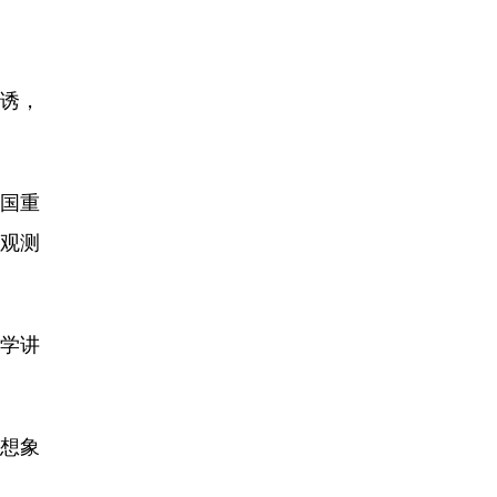
诱，
大国重
放观测
学讲
想象