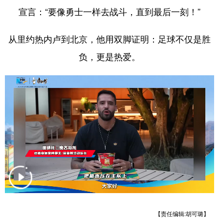
宣言：“要像勇士一样去战斗，直到最后一刻！”​
学术中国
乡村振兴
银龄
溯源中国
从里约热内卢到北京，他用双脚证明：足球不仅是胜
城市
旅游
能源
会展
负，更是热爱。
彩票
娱乐
时尚
悦读
公益
一带一路
亚太网
上市公司
文化产业
地方频道
北京
天津
河北
山西
辽宁
吉林
上海
江苏
浙江
安徽
福建
江西
【责任编辑:胡可璐】