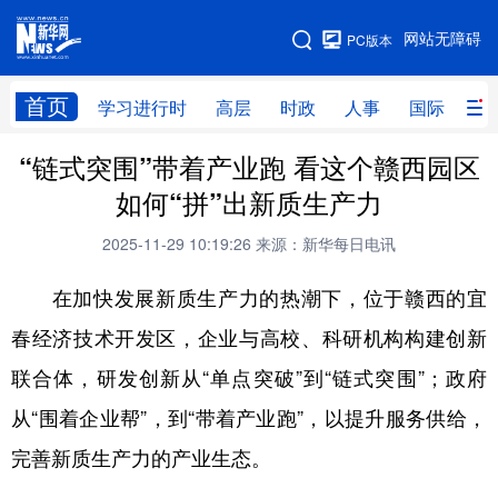
手机版
网站无障碍
PC版本
网站地图
首页
学习进行时
高层
时政
人事
国际
财
“链式突围”带着产业跑 看这个赣西园区
学习进行时
高层
时政
人事
如何“拼”出新质生产力
国际
财经
网评
港澳
2025-11-29 10:19:26
来源：新华每日电讯
台湾
思客智库
全球连线
教育
在加快发展新质生产力的热潮下，位于赣西的宜
科技
科创
量子
体育
春经济技术开发区，企业与高校、科研机构构建创新
文化
书画
健康
军事
联合体，研发创新从“单点突破”到“链式突围”；政府
访谈
视频
图片
政务
从“围着企业帮”，到“带着产业跑”，以提升服务供给，
法律
中央文件
金融
汽车
完善新质生产力的产业生态。
食品
人居
信息化
数字经济