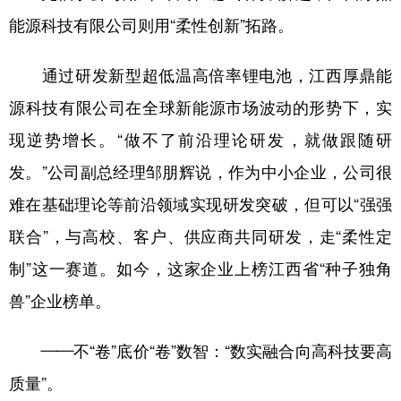
山东
河南
湖北
湖南
能源科技有限公司则用“柔性创新”拓路。
广东
广西
海南
重庆
通过研发新型超低温高倍率锂电池，江西厚鼎能
四川
贵州
云南
西藏
源科技有限公司在全球新能源市场波动的形势下，实
陕西
甘肃
青海
宁夏
现逆势增长。“做不了前沿理论研发，就做跟随研
新疆
内蒙古
黑龙江
发。”公司副总经理邹朋辉说，作为中小企业，公司很
难在基础理论等前沿领域实现研发突破，但可以“强强
多语种频道
联合”，与高校、客户、供应商共同研发，走“柔性定
English
Español
Français
عربى
制”这一赛道。如今，这家企业上榜江西省“种子独角
Русский язык
日本語
한국어
兽”企业榜单。
Deutsch
Português
——不“卷”底价“卷”数智：“数实融合向高科技要高
质量”。