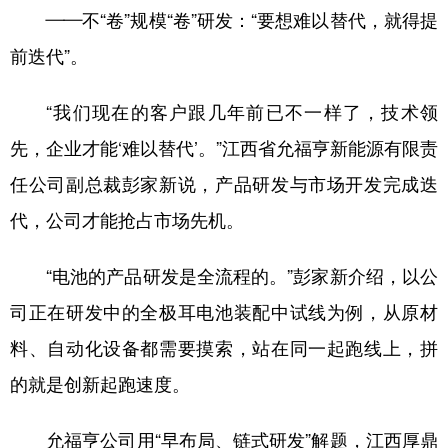
——不“卷”规模“卷”研发：“要想难以替代，就得提
学术中国
乡村振兴
银龄
溯源中国
前迭代”。
城市
旅游
能源
会展
“我们现在的客户跟几年前已不一样了，技术领
彩票
娱乐
时尚
悦读
先，企业才能‘难以替代’。”江西省允福亨新能源有限责
公益
一带一路
亚太网
上市公司
任公司副总裁彭家新说，产品研发与市场开发完成迭
文化产业
代，公司才能抢占市场先机。
“电池的产品研发是全流程的。”彭家新介绍，以公
地方频道
司正在研发中的全极耳电池装配中试线为例，从原材
北京
天津
河北
山西
料、自动化设备都需要摸索，站在同一起跑线上，拼
辽宁
吉林
上海
江苏
的就是创新起跑速度。
浙江
安徽
福建
江西
允福亨公司用“早布局、链式研发”解题，江西厚鼎