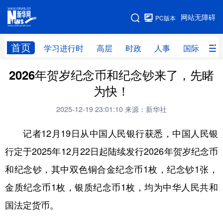
手机版
网站无障碍
PC版本
网站地图
首页
学习进行时
高层
时政
人事
国际
财
2026年贺岁纪念币和纪念钞来了，先睹
学习进行时
高层
时政
人事
为快！
国际
财经
网评
港澳
2025-12-19 23:01:10
来源：新华社
台湾
思客智库
全球连线
教育
记者12月19日从中国人民银行获悉，中国人民银
科技
科创
量子
体育
行定于2025年12月22日起陆续发行2026年贺岁纪念币
文化
书画
健康
军事
和纪念钞，其中双色铜合金纪念币1枚，纪念钞1张，
访谈
视频
图片
政务
金质纪念币1枚，银质纪念币1枚，均为中华人民共和
法律
中央文件
金融
汽车
国法定货币。
食品
人居
信息化
数字经济