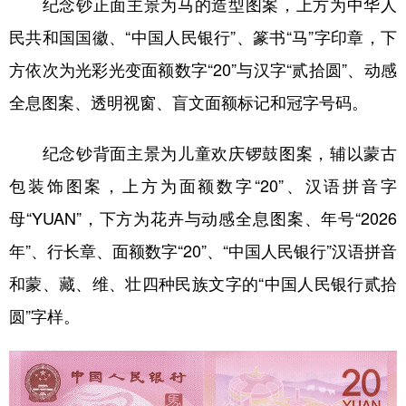
纪念钞正面主景为马的造型图案，上方为中华人
山东
河南
湖北
湖南
民共和国国徽、“中国人民银行”、篆书“马”字印章，下
广东
广西
海南
重庆
方依次为光彩光变面额数字“20”与汉字“贰拾圆”、动感
四川
贵州
云南
西藏
全息图案、透明视窗、盲文面额标记和冠字号码。
陕西
甘肃
青海
宁夏
纪念钞背面主景为儿童欢庆锣鼓图案，辅以蒙古
新疆
内蒙古
黑龙江
包装饰图案，上方为面额数字“20”、汉语拼音字
母“YUAN”，下方为花卉与动感全息图案、年号“2026
多语种频道
年”、行长章、面额数字“20”、“中国人民银行”汉语拼音
English
Español
Français
عربى
和蒙、藏、维、壮四种民族文字的“中国人民银行贰拾
Русский язык
日本語
한국어
圆”字样。
Deutsch
Português