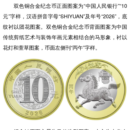
双色铜合金纪念币正面图案为“中国人民银行”“10
学术中国
乡村振兴
银龄
溯源中国
元”字样，汉语拼音字母“SHIYUAN”及年号“2026”，底
城市
旅游
能源
会展
纹衬以团花图案。双色铜合金纪念币背面图案为中国
彩票
娱乐
时尚
悦读
传统剪纸艺术与装饰年画元素相结合的马形象，衬以
花灯和萱草图案，币面左侧刊“丙午”字样。
公益
一带一路
亚太网
上市公司
文化产业
地方频道
北京
天津
河北
山西
辽宁
吉林
上海
江苏
浙江
安徽
福建
江西