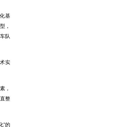
模化基
模型，
的车队
术实
素，
直整
化”的