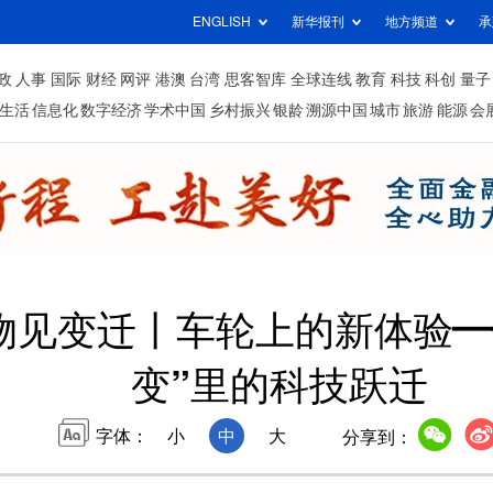
ENGLISH
新华报刊
地方频道
承
政
人事
国际
财经
网评
港澳
台湾
思客智库
全球连线
教育
科技
科创
量子
生活
信息化
数字经济
学术中国
乡村振兴
银龄
溯源中国
城市
旅游
能源
会
实物见变迁丨车轮上的新体验—
变”里的科技跃迁
字体：
小
中
大
分享到：