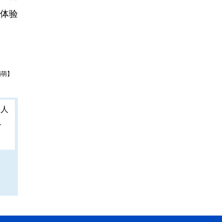
、体验
萌萌】
人