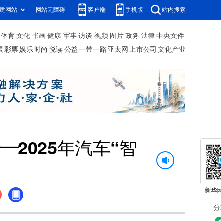
建网站
网站无障碍
客户端
手机版
站内搜索
体育
文化
书画
健康
军事
访谈
视频
图片
政务
法律
中央文件
展
彩票
娱乐
时尚
悦读
公益
一带一路
亚太网
上市公司
文化产业
—2025年汽车“智