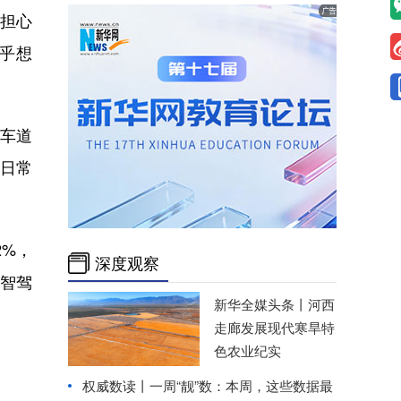
担心
超乎想
车道
为日常
2%，
深度观察
础智驾
新华全媒头条丨
河西
走廊发展现代寒旱特
色农业纪实
权威数读丨一周“靓”数：本周，这些数据最