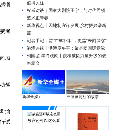
值得关注
感慨
权威访谈｜国家大剧院王宁：与时代同频
艺术正青春
新华视点丨
因地制宜谋发展 乡村振兴谱新
费者
篇
记者手记：需“亡羊补牢”，更需“未雨绸缪”
港澳连线丨
港澳度冬至：最是团圆暖意浓
列国鉴·年终观察丨俄核威慑力量升级的战
向城
略意义
自动驾
三座黄河桥的故事
新华全媒+
牌“渝
故宫还可以这么看
通行试