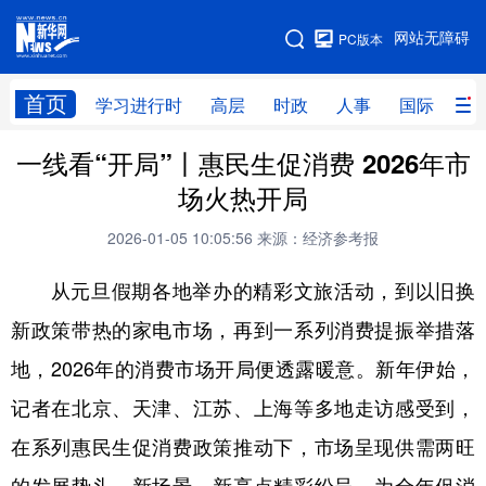
手机版
网站无障碍
PC版本
网站地图
首页
学习进行时
高层
时政
人事
国际
财
一线看“开局”丨惠民生促消费 2026年市
学习进行时
高层
时政
人事
场火热开局
国际
财经
网评
港澳
2026-01-05 10:05:56
来源：经济参考报
台湾
思客智库
全球连线
教育
从元旦假期各地举办的精彩文旅活动，到以旧换
科技
科创
量子
体育
新政策带热的家电市场，再到一系列消费提振举措落
文化
书画
健康
军事
地，2026年的消费市场开局便透露暖意。新年伊始，
访谈
视频
图片
政务
记者在北京、天津、江苏、上海等多地走访感受到，
法律
中央文件
金融
汽车
在系列惠民生促消费政策推动下，市场呈现供需两旺
食品
人居
信息化
数字经济