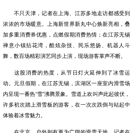
山东
河南
湖北
湖南
不只天津，记者在上海、江苏多地走访都感受到
广东
广西
海南
重庆
浓浓的市场暖意。上海新世界新丸中心焕新亮相，叠
四川
贵州
云南
西藏
加多重消费券优惠，点燃假期消费热情；在江苏无锡
陕西
甘肃
青海
宁夏
禅意小镇拈花湾，酷炫杂技、民乐悠扬、机器人斗
新疆
内蒙古
黑龙江
舞，数百场精彩演艺同步上演，现场游客掌声不断。
这股消费的热度，从节日灯火延伸到了冰雪运
多语种频道
动。元旦假期，在江苏无锡，滨湖区一座室内滑雪场
English
Español
Français
عربى
内呈现一番热“雪”沸腾景象。雪道上欢叫声此起彼伏，
Русский язык
日本語
한국어
许多初次踏上滑雪板的游客，在一次次跌倒与站起中
Deutsch
Português
体验着冰雪魅力。
在北京，户外则有更为广阔的滑雪天地。记者在