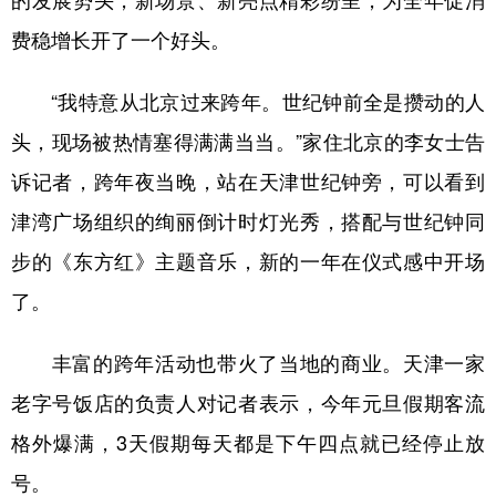
的发展势头，新场景、新亮点精彩纷呈，为全年促消
费稳增长开了一个好头。
学术中国
乡村振兴
银龄
溯源中国
城市
旅游
能源
会展
“我特意从北京过来跨年。世纪钟前全是攒动的人
彩票
娱乐
时尚
悦读
头，现场被热情塞得满满当当。”家住北京的李女士告
诉记者，跨年夜当晚，站在天津世纪钟旁，可以看到
公益
一带一路
亚太网
上市公司
津湾广场组织的绚丽倒计时灯光秀，搭配与世纪钟同
文化产业
步的《东方红》主题音乐，新的一年在仪式感中开场
了。
地方频道
丰富的跨年活动也带火了当地的商业。天津一家
北京
天津
河北
山西
老字号饭店的负责人对记者表示，今年元旦假期客流
辽宁
吉林
上海
江苏
格外爆满，3天假期每天都是下午四点就已经停止放
浙江
安徽
福建
江西
号。