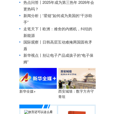
热点问答丨2025年成为第三热年 2026年会
更热吗？
新闻分析｜“星链”如何成为美国的“干涉助
手”
走笔天下丨
欧洲：难舍的内燃机，纠结的
新能源
国际观察丨
日韩高层互动难掩两国固有矛
盾
新华视点丨
别让电子产品成孩子的“电子保
姆”
西安城墙：数字方舟守
新华全媒+
青垣