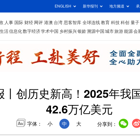
ENGLISH
新华报刊
地方频道
承
政
人事
国际
财经
网评
港澳
台湾
思客智库
全球连线
教育
科技
科创
量子
生活
信息化
数字经济
学术中国
乡村振兴
银龄
溯源中国
城市
旅游
能源
会
报丨创历史新高！2025年我
42.6万亿美元
字体：
小
中
大
分享到：