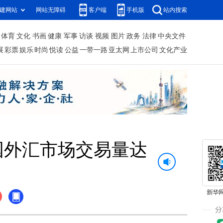
建网站
网站无障碍
客户端
手机版
站内搜索
体育
文化
书画
健康
军事
访谈
视频
图片
政务
法律
中央文件
展
彩票
娱乐
时尚
悦读
公益
一带一路
亚太网
上市公司
文化产业
国外汇市场交易量达