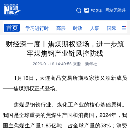
手机版
网站无障碍
PC版本
网站地图
首页
学习进行时
高层
时政
人事
国际
财
财经深一度丨焦煤期权登场，进一步筑
学习进行时
高层
时政
人事
牢煤焦钢产业链风控防线
国际
财经
网评
港澳
2026-01-16 14:49:56
来源：新华社
台湾
思客智库
全球连线
教育
1月16日，大连商品交易所期权家族又添新成员
科技
科创
量子
体育
——焦煤期权正式登场。
文化
书画
健康
军事
焦煤是钢铁行业、煤化工产业的核心基础原料。
访谈
视频
图片
政务
我国是全球重要的焦煤生产国和消费国，2024年，我
法律
中央文件
金融
汽车
国主焦煤生产量1.65亿吨，占全球产量的53%；消费
食品
人居
信息化
数字经济