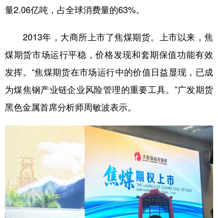
量2.06亿吨，占全球消费量的63%。
学术中国
乡村振兴
银龄
溯源中国
2013年，大商所上市了焦煤期货。上市以来，焦
城市
旅游
能源
会展
煤期货市场运行平稳，价格发现和套期保值功能有效
彩票
娱乐
时尚
悦读
发挥。“焦煤期货在市场运行中的价值日益显现，已成
公益
一带一路
亚太网
上市公司
为煤焦钢产业链企业风险管理的重要工具。”广发期货
文化产业
黑色金属首席分析师周敏波表示。
地方频道
北京
天津
河北
山西
辽宁
吉林
上海
江苏
浙江
安徽
福建
江西