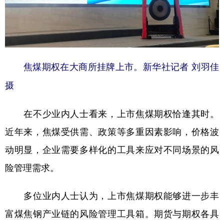
山东
河南
湖北
湖南
广东
广西
海南
重庆
四川
贵州
云南
西藏
陕西
甘肃
青海
宁夏
焦煤期权在大商所挂牌上市。新华社记者 刘羽佳
摄
新疆
内蒙古
黑龙江
在不少业内人士看来，上市焦煤期权恰逢其时。
多语种频道
近年来，焦煤受供需、政策等多重因素影响，价格波
English
Español
Français
عربى
动明显，企业需要多样化的工具来应对不同场景的风
Русский язык
日本語
한국어
险管理需求。
Deutsch
Português
多位业内人士认为，上市焦煤期权能够进一步丰
富煤焦钢产业链的风险管理工具箱。期货与期权各具