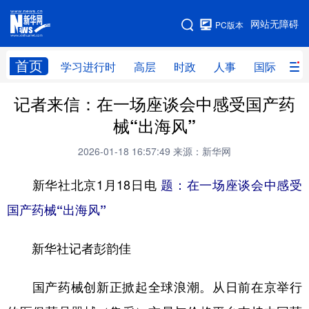
手机版
网站无障碍
PC版本
网站地图
首页
学习进行时
高层
时政
人事
国际
财
记者来信：在一场座谈会中感受国产药
学习进行时
高层
时政
人事
械“出海风”
国际
财经
网评
港澳
2026-01-18 16:57:49
来源：新华网
台湾
思客智库
全球连线
教育
新华社北京1月18日电
题：在一场座谈会中感受
科技
科创
量子
体育
国产药械“出海风”
文化
书画
健康
军事
新华社记者彭韵佳
访谈
视频
图片
政务
法律
中央文件
金融
汽车
国产药械创新正掀起全球浪潮。从日前在京举行
食品
人居
信息化
数字经济