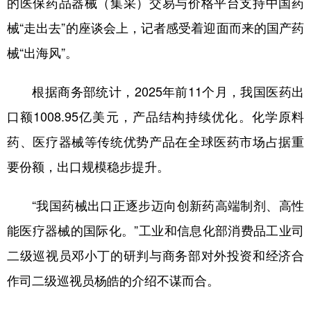
的医保药品器械（集采）交易与价格平台支持中国药
械“走出去”的座谈会上，记者感受着迎面而来的国产药
学术中国
乡村振兴
银龄
溯源中国
械“出海风”。
城市
旅游
能源
会展
彩票
娱乐
时尚
悦读
根据商务部统计，2025年前11个月，我国医药出
公益
一带一路
亚太网
上市公司
口额1008.95亿美元，产品结构持续优化。化学原料
药、医疗器械等传统优势产品在全球医药市场占据重
文化产业
要份额，出口规模稳步提升。
地方频道
“我国药械出口正逐步迈向创新药高端制剂、高性
北京
天津
河北
山西
能医疗器械的国际化。”工业和信息化部消费品工业司
二级巡视员邓小丁的研判与商务部对外投资和经济合
辽宁
吉林
上海
江苏
作司二级巡视员杨皓的介绍不谋而合。
浙江
安徽
福建
江西