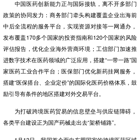
山东
河南
湖北
湖南
中国医药创新能力正与国际接轨，离不开多部门
政策的协同发力：商务部门牵头构建覆盖企业出海前
广东
广西
海南
重庆
中后全流程的服务平台，实现资源对接等一网通办，
四川
贵州
云南
西藏
发布覆盖170多个国家的投资指南和120个国家的风险
陕西
甘肃
青海
宁夏
评估报告，优化企业海外营商环境；工信部门加速推
新疆
内蒙古
黑龙江
进数字技术在医药领域的广泛应用，搭建“一带一路”国
家医药工业合作平台；医保部门优化新药挂网服务，
多语种频道
搭建“医保搭台、企业定价”的国际化医药价格体系，鼓
English
Español
Français
عربى
励引导有条件的地区搭建对外交易平台。
Русский язык
日本語
한국어
为打破跨境医药贸易的信息壁垒与供应链障碍，
Deutsch
Português
各类平台建设正为国产药械走出去“架桥铺路”。