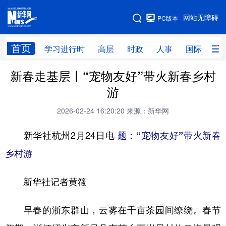
手机版
网站无障碍
PC版本
网站地图
首页
学习进行时
高层
时政
人事
国际
财
新春走基层丨“宠物友好”带火新春乡村
学习进行时
高层
时政
人事
游
国际
财经
网评
港澳
2026-02-24 16:20:20
来源：新华网
台湾
思客智库
全球连线
教育
新华社杭州2月24日电
题：“宠物友好”带火新春
科技
科创
量子
体育
乡村游
文化
书画
健康
军事
新华社记者黄筱
访谈
视频
图片
政务
法律
中央文件
金融
汽车
早春的浙东群山，云雾在千亩茶园间缭绕。春节
食品
人居
信息化
数字经济