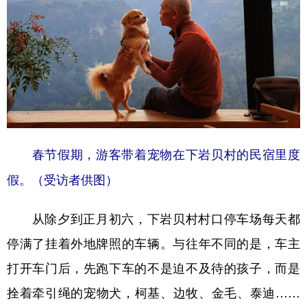
山东
河南
湖北
湖南
广东
广西
海南
重庆
四川
贵州
云南
西藏
陕西
甘肃
青海
宁夏
新疆
内蒙古
黑龙江
春节假期，游客带着宠物在下岩贝村的民宿里度
多语种频道
假。（受访者供图）
English
Español
Français
عربى
从除夕到正月初六，下岩贝村村口停车场每天都
Русский язык
日本語
한국어
停满了挂着外地牌照的车辆。与往年不同的是，车主
Deutsch
Português
打开车门后，先跑下车的不是迫不及待的孩子，而是
拴着牵引绳的宠物犬，柯基、边牧、金毛、泰迪……