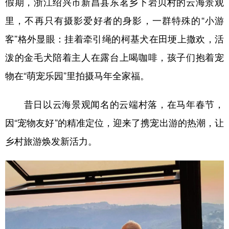
假期，浙江绍兴市新昌县东茗乡下岩贝村的云海景观
里，不再只有摄影爱好者的身影，一群特殊的“小游
学术中国
乡村振兴
银龄
溯源中国
客”格外显眼：挂着牵引绳的柯基犬在田埂上撒欢，活
城市
旅游
能源
会展
泼的金毛犬陪着主人在露台上喝咖啡，孩子们抱着宠
彩票
娱乐
时尚
悦读
物在“萌宠乐园”里拍摄马年全家福。
公益
一带一路
亚太网
上市公司
昔日以云海景观闻名的云端村落，在马年春节，
文化产业
因“宠物友好”的精准定位，迎来了携宠出游的热潮，让
乡村旅游焕发新活力。
地方频道
北京
天津
河北
山西
辽宁
吉林
上海
江苏
浙江
安徽
福建
江西