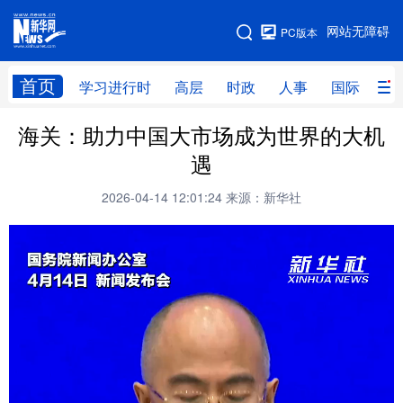
手机版
网站无障碍
PC版本
网站地图
首页
学习进行时
高层
时政
人事
国际
财
海关：助力中国大市场成为世界的大机
学习进行时
高层
时政
人事
遇
国际
财经
网评
港澳
2026-04-14 12:01:24
来源：新华社
台湾
思客智库
全球连线
教育
科技
科创
量子
体育
文化
书画
健康
军事
访谈
视频
图片
政务
法律
中央文件
金融
汽车
食品
人居
信息化
数字经济