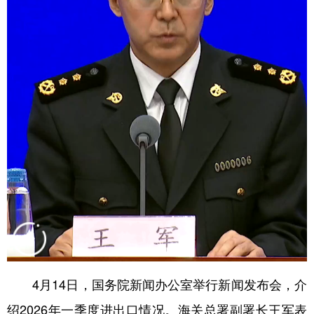
学术中国
乡村振兴
银龄
溯源中国
城市
旅游
能源
会展
彩票
娱乐
时尚
悦读
公益
一带一路
亚太网
上市公司
文化产业
地方频道
北京
天津
河北
山西
辽宁
吉林
上海
江苏
4月14日，国务院新闻办公室举行新闻发布会，介
浙江
安徽
福建
江西
绍2026年一季度进出口情况。海关总署副署长王军表