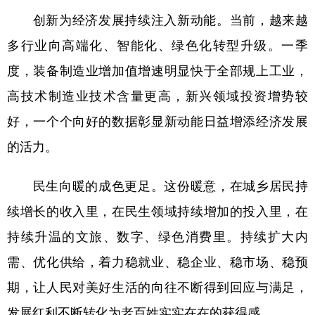
山东
河南
湖北
湖南
创新为经济发展持续注入新动能。当前，越来越
广东
广西
海南
重庆
多行业向高端化、智能化、绿色化转型升级。一季
四川
贵州
云南
西藏
度，装备制造业增加值增速明显快于全部规上工业，
陕西
甘肃
青海
宁夏
高技术制造业技术含量更高，新兴领域投资增势较
好，一个个向好的数据彰显新动能日益增添经济发展
新疆
内蒙古
黑龙江
的活力。
多语种频道
民生向暖的成色更足。这份暖意，在城乡居民持
English
Español
Français
عربى
续增长的收入里，在民生领域持续增加的投入里，在
Русский язык
日本語
한국어
持续升温的文旅、数字、绿色消费里。持续扩大内
需、优化供给，着力稳就业、稳企业、稳市场、稳预
Deutsch
Português
期，让人民对美好生活的向往不断得到回应与满足，
发展红利不断转化为老百姓实实在在的获得感。