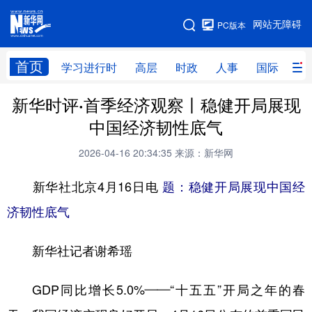
手机版
网站无障碍
PC版本
网站地图
首页
学习进行时
高层
时政
人事
国际
财
新华时评·首季经济观察丨稳健开局展现
学习进行时
高层
时政
人事
中国经济韧性底气
国际
财经
网评
港澳
2026-04-16 20:34:35
来源：新华网
台湾
思客智库
全球连线
教育
新华社北京4月16日电
题：稳健开局展现中国经
科技
科创
量子
体育
济韧性底气
文化
书画
健康
军事
新华社记者谢希瑶
访谈
视频
图片
政务
法律
中央文件
金融
汽车
GDP同比增长5.0%——“十五五”开局之年的春
食品
人居
信息化
数字经济