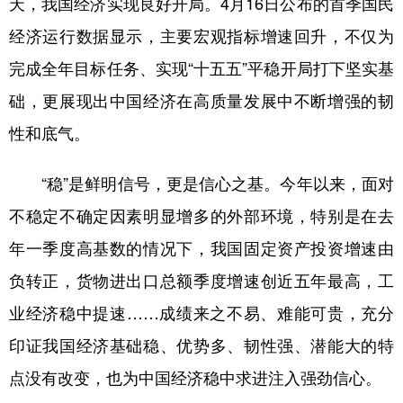
天，我国经济实现良好开局。4月16日公布的首季国民
经济运行数据显示，主要宏观指标增速回升，不仅为
学术中国
乡村振兴
银龄
溯源中国
完成全年目标任务、实现“十五五”平稳开局打下坚实基
城市
旅游
能源
会展
础，更展现出中国经济在高质量发展中不断增强的韧
彩票
娱乐
时尚
悦读
性和底气。
公益
一带一路
亚太网
上市公司
“稳”是鲜明信号，更是信心之基。今年以来，面对
文化产业
不稳定不确定因素明显增多的外部环境，特别是在去
年一季度高基数的情况下，我国固定资产投资增速由
地方频道
负转正，货物进出口总额季度增速创近五年最高，工
北京
天津
河北
山西
业经济稳中提速……成绩来之不易、难能可贵，充分
辽宁
吉林
上海
江苏
印证我国经济基础稳、优势多、韧性强、潜能大的特
浙江
安徽
福建
江西
点没有改变，也为中国经济稳中求进注入强劲信心。