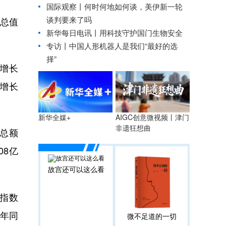
国际观察丨
何时何地如何谈，美伊新一轮
谈判要来了吗
总值
新华每日电讯丨
用科技守护国门生物安全
专访丨中国人形机器人是我们“最好的选
择”
增长
比增长
AIGC创意微视频丨津门
新华全媒+
非遗狂想曲
总额
08亿
故宫还可以这么看
指数
上年同
微不足道的一切