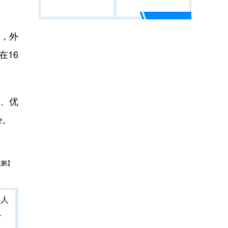
，外
在16
、优
势。
焦鹏】
人