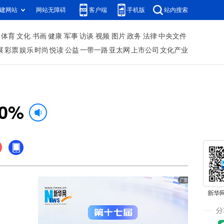
建网站
网站无障碍
客户端
手机版
站内搜索
体育
文化
书画
健康
军事
访谈
视频
图片
政务
法律
中央文件
展
彩票
娱乐
时尚
悦读
公益
一带一路
亚太网
上市公司
文化产业
0%