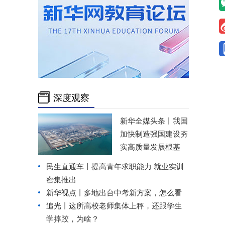
深度观察
新华全媒头条丨
我国
加快制造强国建设夯
实高质量发展根基
民生直通车丨
提高青年求职能力 就业实训
密集推出
新华视点丨
多地出台中考新方案，怎么看
追光丨
这所高校老师集体上秤，还跟学生
学摔跤，为啥？