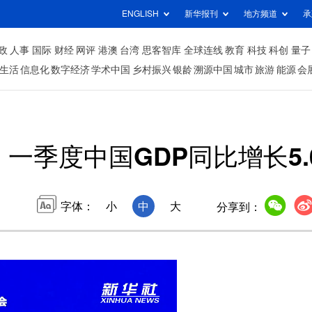
ENGLISH
新华报刊
地方频道
承
政
人事
国际
财经
网评
港澳
台湾
思客智库
全球连线
教育
科技
科创
量子
生活
信息化
数字经济
学术中国
乡村振兴
银龄
溯源中国
城市
旅游
能源
会
一季度中国GDP同比增长5.
字体：
小
中
大
分享到：