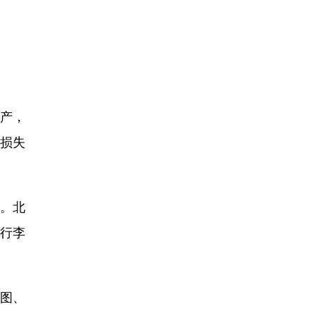
产，
损失
”。北
行李
图、