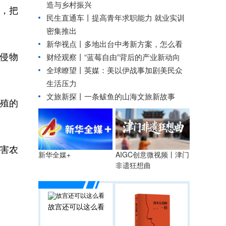
造与乡村振兴
”，把
民生直通车丨
提高青年求职能力 就业实训
密集推出
新华视点丨
多地出台中考新方案，怎么看
侵物
财经观察丨
“蓝莓自由”背后的产业新动向
全球瞭望丨英媒：美以伊战事加剧美民众
生活压力
文旅新探丨一条鲅鱼的山海文旅新故事
殖的
害农
AIGC创意微视频丨津门
新华全媒+
非遗狂想曲
故宫还可以这么看