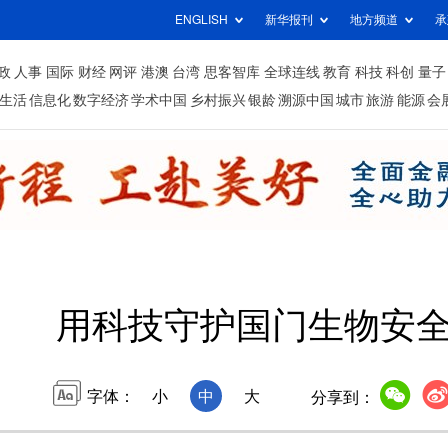
ENGLISH
新华报刊
地方频道
承
政
人事
国际
财经
网评
港澳
台湾
思客智库
全球连线
教育
科技
科创
量子
生活
信息化
数字经济
学术中国
乡村振兴
银龄
溯源中国
城市
旅游
能源
会
用科技守护国门生物安
字体：
小
中
大
分享到：