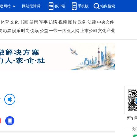
建网站
网站无障碍
客户端
手机版
站内搜索
体育
文化
书画
健康
军事
访谈
视频
图片
政务
法律
中央文件
展
彩票
娱乐
时尚
悦读
公益
一带一路
亚太网
上市公司
文化产业
全