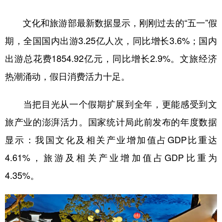
学术中国
乡村振兴
银龄
溯源中国
文化和旅游部最新数据显示，刚刚过去的“五一”假
期，全国国内出游3.25亿人次，同比增长3.6%；国内
城市
旅游
能源
会展
出游总花费1854.92亿元，同比增长2.9%。文旅经济
彩票
娱乐
时尚
悦读
热潮涌动，假日消费活力十足。
公益
一带一路
亚太网
上市公司
文化产业
当把目光从一个假期扩展到全年，更能感受到文
旅产业的澎湃活力。国家统计局此前发布的年度数据
地方频道
显示：我国文化及相关产业增加值占GDP比重达
4.61%，旅游及相关产业增加值占GDP比重为
北京
天津
河北
山西
4.35%。
辽宁
吉林
上海
江苏
浙江
安徽
福建
江西