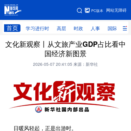
手机版
网站无障碍
PC版本
网站地图
首页
学习进行时
高层
时政
人事
国际
财
文化新观察丨从文旅产业GDP占比看中
学习进行时
高层
时政
人事
国经济新图景
国际
财经
网评
港澳
2026-05-07 20:41:05
来源：新华社
台湾
思客智库
全球连线
教育
科技
科创
量子
体育
文化
书画
健康
军事
访谈
视频
图片
政务
法律
中央文件
金融
汽车
日暖风轻起，正是出游时。
食品
人居
信息化
数字经济