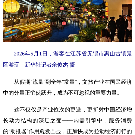
山东
河南
湖北
湖南
广东
广西
海南
重庆
四川
贵州
云南
西藏
陕西
甘肃
青海
宁夏
新疆
内蒙古
黑龙江
2026年5月1日，游客在江苏省无锡市惠山古镇景
区游玩。新华社记者余俊杰 摄
多语种频道
从假期“流量”到全年“常量”，文旅产业在国民经济
English
Español
Français
عربى
中的分量正悄然跃升，成为不可忽视的重要力量。
Русский язык
日本語
한국어
这不仅仅是产业位次的更迭，更折射中国经济增
Deutsch
Português
长动力结构的深层之变——内需引擎中，服务消费
的“助推器”作用愈发凸显，正加快成为拉动经济前行的