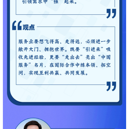
山东
河南
湖北
湖南
广东
广西
海南
重庆
四川
贵州
云南
西藏
陕西
甘肃
青海
宁夏
新疆
内蒙古
黑龙江
多语种频道
English
Español
Français
عربى
Русский язык
日本語
한국어
Deutsch
Português