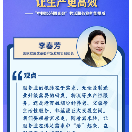
学术中国
乡村振兴
银龄
溯源中国
城市
旅游
能源
会展
彩票
娱乐
时尚
悦读
公益
一带一路
亚太网
上市公司
文化产业
地方频道
北京
天津
河北
山西
辽宁
吉林
上海
江苏
浙江
安徽
福建
江西