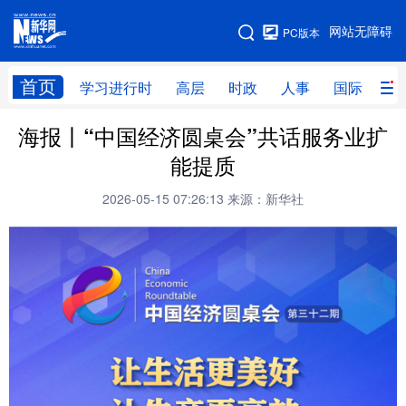
手机版
网站无障碍
PC版本
网站地图
首页
学习进行时
高层
时政
人事
国际
财
海报丨“中国经济圆桌会”共话服务业扩
学习进行时
高层
时政
人事
能提质
国际
财经
网评
港澳
2026-05-15 07:26:13
来源：新华社
台湾
思客智库
全球连线
教育
科技
科创
量子
体育
文化
书画
健康
军事
访谈
视频
图片
政务
法律
中央文件
金融
汽车
食品
人居
信息化
数字经济