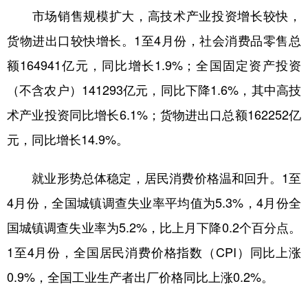
山东
河南
湖北
湖南
市场销售规模扩大，高技术产业投资增长较快，
广东
广西
海南
重庆
货物进出口较快增长。1至4月份，社会消费品零售总
四川
贵州
云南
西藏
额164941亿元，同比增长1.9%；全国固定资产投资
（不含农户）141293亿元，同比下降1.6%，其中高技
陕西
甘肃
青海
宁夏
术产业投资同比增长6.1%；货物进出口总额162252亿
新疆
内蒙古
黑龙江
元，同比增长14.9%。
多语种频道
就业形势总体稳定，居民消费价格温和回升。1至
English
Español
Français
عربى
4月份，全国城镇调查失业率平均值为5.3%，4月份全
国城镇调查失业率为5.2%，比上月下降0.2个百分点。
Русский язык
日本語
한국어
1至4月份，全国居民消费价格指数（CPI）同比上涨
Deutsch
Português
0.9%，全国工业生产者出厂价格同比上涨0.2%。