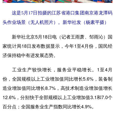
学术中国
乡村振兴
银龄
溯源中国
这是5月17日拍摄的江苏省港口集团南京港龙潭码
城市
旅游
能源
会展
头作业场景（无人机照片）。新华社发（杨素平摄）
彩票
娱乐
时尚
悦读
新华社北京5月18日电（记者王雨萧、邹雨沁）国
公益
一带一路
亚太网
上市公司
家统计局18日发布数据显示，今年1至4月份，国民经
文化产业
济保持稳中有进发展态势。
工业生产较快增长，服务业平稳增长。1至4月
地方频道
份，全国规模以上工业增加值同比增长5.6%，装备制
北京
天津
河北
山西
造业增加值同比增长8.7%，高技术制造业增加值增长
辽宁
吉林
上海
江苏
12.6%，分别快于全部规模以上工业增加值3.1和7.0个
浙江
安徽
福建
江西
百分点；全国服务业生产指数同比增长4.9%。