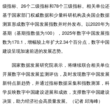
级指标、26个二级指标和78个三级指标。相关单位还
学术中国
乡村振兴
银龄
溯源中国
基于国家部门权威数据和少量科研机构及央国企数据
城市
旅游
能源
会展
测算形成数字中国发展指数并对外发布。以2020年为
彩票
娱乐
时尚
悦读
基期（基期指数值为100），2025年数字中国发展指
公益
一带一路
亚太网
上市公司
数为170.1，增幅较上年扩大2.34个百分点，数字中国
建设呈现加速前进的发展态势。
文化产业
国家数据发展研究院表示，将继续联合相关单位
地方频道
开展数字中国发展监测评估，及时发现数字中国发展
北京
天津
河北
山西
新特点新趋势，并通过指标数据采集和指数测算，科
学反映数字中国建设进展和成效，支撑数字中国建设
辽宁
吉林
上海
江苏
决策，助力经济社会高质量发展。（记者 邱海峰）
浙江
安徽
福建
江西