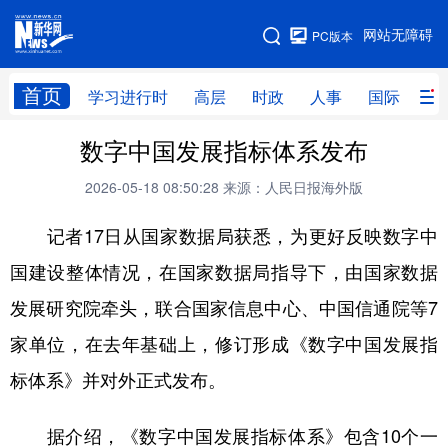
手机版
网站无障碍
PC版本
网站地图
首页
学习进行时
高层
时政
人事
国际
财
数字中国发展指标体系发布
学习进行时
高层
时政
人事
2026-05-18 08:50:28
来源：人民日报海外版
国际
财经
网评
港澳
记者17日从国家数据局获悉，为更好反映数字中
台湾
思客智库
全球连线
教育
国建设整体情况，在国家数据局指导下，由国家数据
科技
科创
量子
体育
发展研究院牵头，联合国家信息中心、中国信通院等7
文化
书画
健康
军事
家单位，在去年基础上，修订形成《数字中国发展指
访谈
视频
图片
政务
标体系》并对外正式发布。
法律
中央文件
金融
汽车
据介绍，《数字中国发展指标体系》包含10个一
食品
人居
信息化
数字经济