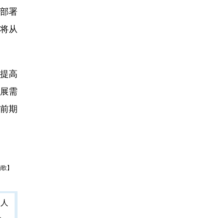
部署
务将从
提高
展需
前期
施歌】
人