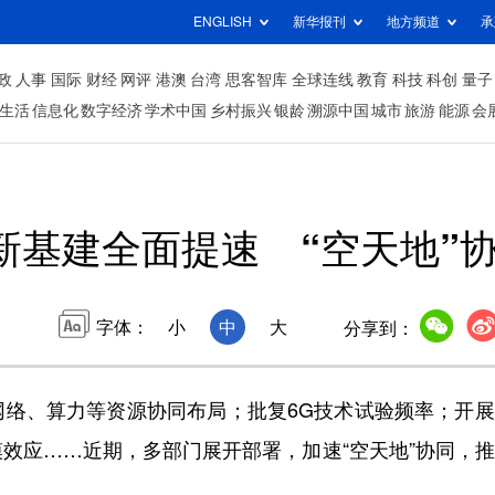
ENGLISH
新华报刊
地方频道
承
政
人事
国际
财经
网评
港澳
台湾
思客智库
全球连线
教育
科技
科创
量子
生活
信息化
数字经济
学术中国
乡村振兴
银龄
溯源中国
城市
旅游
能源
会
”新基建全面提速 “空天地”
字体：
小
中
大
分享到：
、算力等资源协同布局；批复6G技术试验频率；开展
效应……近期，多部门展开部署，加速“空天地”协同，