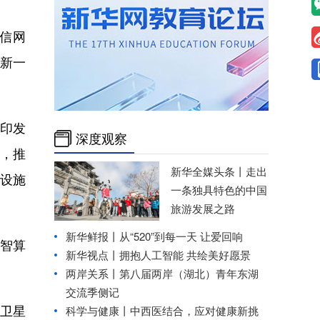
信网
新一
印发
深度观察
网，推
新华全媒头条丨
走出
设施
一条独具特色的中国
旅游发展之路
新华鲜报丨从“520”到每一天 让爱回响
智算
新华视点丨
拥抱人工智能 共绘美好愿景
两岸关系丨
第八届两岸（湖北）青年东湖
交流季侧记
。卫星
科学与健康丨中西医结合，应对健康新挑