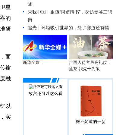
战
卫星
秀我中国丨
跟随“阿嬷情书”，探访曼谷三聘
可靠的
街
追光丨
环塔吸引世界的，除了赛道还有馕
标准研
，而
广西人待客最高礼仪：
新华全媒+
为传输
油茶 我先干为敬
深度融
故宫还可以这么看
”以
台，实
微不足道的一切