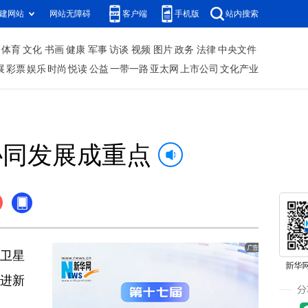
建网站
网站无障碍
客户端
手机版
站内搜索
体育
文化
书画
健康
军事
访谈
视频
图片
政务
法律
中央文件
展
彩票
娱乐
时尚
悦读
公益
一带一路
亚太网
上市公司
文化产业
协同发展成重点
卫星
推进新