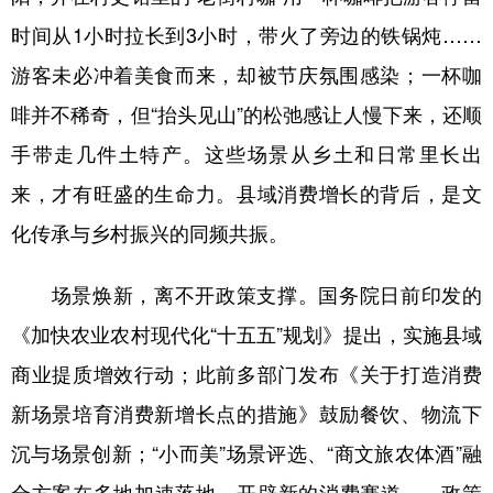
山东
河南
湖北
湖南
时间从1小时拉长到3小时，带火了旁边的铁锅炖……
广东
广西
海南
重庆
游客未必冲着美食而来，却被节庆氛围感染；一杯咖
四川
贵州
云南
西藏
啡并不稀奇，但“抬头见山”的松弛感让人慢下来，还顺
陕西
甘肃
青海
宁夏
手带走几件土特产。这些场景从乡土和日常里长出
新疆
内蒙古
黑龙江
来，才有旺盛的生命力。县域消费增长的背后，是文
化传承与乡村振兴的同频共振。
多语种频道
场景焕新，离不开政策支撑。国务院日前印发的
English
Español
Français
عربى
《加快农业农村现代化“十五五”规划》提出，实施县域
Русский язык
日本語
한국어
商业提质增效行动；此前多部门发布《关于打造消费
新场景培育消费新增长点的措施》鼓励餐饮、物流下
Deutsch
Português
沉与场景创新；“小而美”场景评选、“商文旅农体酒”融