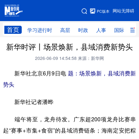
手机版
网站无障碍
PC版本
网站地图
首页
学习进行时
高层
时政
人事
国际
财
新华时评丨场景焕新，县域消费新势头
学习进行时
高层
时政
人事
2026-06-09 14:54:58
来源：新华网
国际
财经
网评
港澳
新华社北京6月9日电
题：场景焕新，县域消费新
台湾
思客智库
全球连线
教育
势头
科技
科创
量子
体育
文化
书画
健康
军事
新华社记者潘晔
访谈
视频
图片
政务
端午将至，龙舟待发。广东超200项龙舟比赛串
法律
中央文件
金融
汽车
起“赛事+市集+食宿”的县域消费链条；海南定安把粽
食品
人居
信息化
数字经济