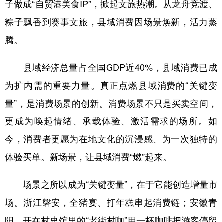
子做成“自贸港美食IP”，掀起文旅热潮。从龙舟竞渡、
学术中国
乡村振兴
银龄
溯源中国
粽子飘香到赛事文旅，县域消费因场景焕新，活力蒸
腾。
城市
旅游
能源
会展
彩票
娱乐
时尚
悦读
县域经济总量占全国GDP近40%，县域消费已成
公益
一带一路
亚太网
上市公司
为扩内需的重要力量。真正点燃县域消费的“关键变
量”，是消费场景的创新。消费场景不只是买卖空间，
文化产业
更成为唤起情绪、承载体验、激活需求的场所。如
今，消费者更愿为在地文化的沉浸感、为一次独特的
地方频道
体验买单。新场景，让县域消费“燃”起来。
北京
天津
河北
山西
辽宁
吉林
上海
江苏
场景之所以成为“关键变量”，在于它能创造增量市
场。浙江磐安，全猪宴、打年糕串起消费链；安徽青
浙江
安徽
福建
江西
阳，开在村史馆里的“老街村咖”用一杯咖啡把游客停留