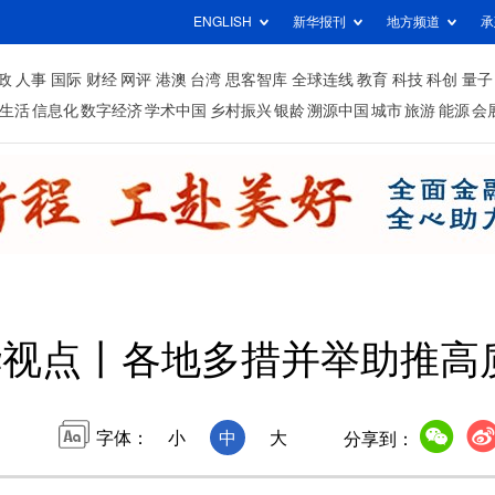
ENGLISH
新华报刊
地方频道
承
政
人事
国际
财经
网评
港澳
台湾
思客智库
全球连线
教育
科技
科创
量子
生活
信息化
数字经济
学术中国
乡村振兴
银龄
溯源中国
城市
旅游
能源
会
华视点丨各地多措并举助推高
字体：
小
中
大
分享到：