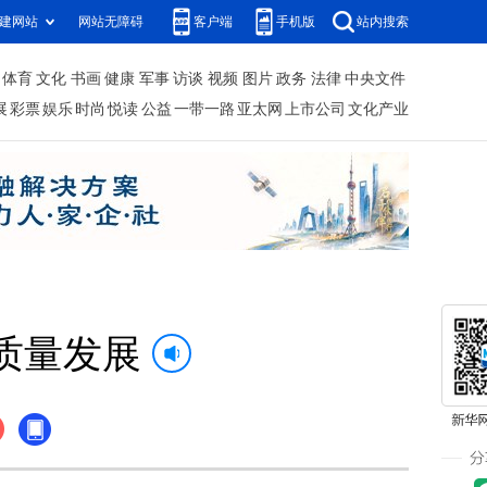
建网站
网站无障碍
客户端
手机版
站内搜索
体育
文化
书画
健康
军事
访谈
视频
图片
政务
法律
中央文件
展
彩票
娱乐
时尚
悦读
公益
一带一路
亚太网
上市公司
文化产业
质量发展