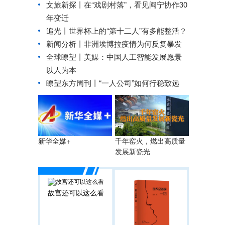
文旅新探丨在“戏剧村落”，看见闽宁协作30
年变迁
追光丨
世界杯上的“第十二人”有多能整活？
新闻分析丨非洲埃博拉疫情为何反复暴发
全球瞭望丨美媒：中国人工智能发展愿景
以人为本
瞭望东方周刊丨“一人公司”如何行稳致远
千年窑火，燃出高质量
新华全媒+
发展新瓷光
故宫还可以这么看